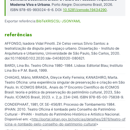
Moderna Viva e Urbana
. Porto Alegre: Docomomo Brasil, 2026.
ISBN 978-65-993024-6-6. DOI:
10.5281/zenodo.19434290
.
Exportar referência:
BibTeX
RIS
CSL-JSON
YAML
referências
AFFONSO, Isadora Vidal Pinotti. Zé Celso versus Silvio Santos: a
teatralização da disputa pelo espaço urbano. Dissertação - Instituto de
Arquitetura e Urbanismo, Universidade de São Paulo, São Carlos, 2020.
doi:10.11606/D.102.2020.tde-04082020-080621.
BARDI, Lina Bo. Teatro Oficina 1980-1984. Lisboa: Editorial Blau; Instituto
Lina Bo e P.M. Bardi, 1999.
CHAGAS, Mário; MIRANDA, Gleyce Kelly Ferreira; KANASHIRO, Marta.
Teatro Oficina: uma experiência singular de preservação e criação em São
Paulo. In: ICOMOS BRASIL. Anais do 1º Encontro Científico do ICOMOS
Brasil: teoria e prática da preservação do patrimônio cultural, 2023, São
Paulo. ICOMOS Brasil, 2023. v. 2, p. 234–246. ISBN 978-65-00-75838-9.
CONDEPHAAT, 1981, Of. SE-456/81. Processo de Tombamento 1984.
IPHAN. 2010. Teatro Oficina é tombado pelo Conselho do Patrimônio
Cultural - IPHAN - Instituto do Patrimônio Histórico e Artístico Nacional.
Disponível em: <
http://portal.iphan.gov.br/noticias/detalhes/2876/teatro-of
icina-e-tombado-pelo-conselho-do-patrimonio-cultural
>