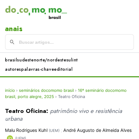
anais
brasil
sudeste
norte/nordeste
sul
int
autores
palavras-chave
editorial
início
›
seminários docomomo brasil
›
16º seminário docomomo
brasil, porto alegre, 2025
›
Teatro Oficina
Teatro Oficina:
patrimônio vivo e resistência
urbana
Malu Rodrigues Kuhl
;
André Augusto de Almeida Alves
(UEM)
(UEM)