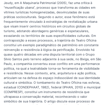
Jeudy, em A Maquinaria Patrimonial (2005), faz uma crítica à
“museificação ubana”, processo que transforma as cidades em
vitrines turísticas homogeneizadas, desvinculadas de suas
práticas socioculturais. Segundo o autor, esse fenômeno está
frequentemente vinculado à estratégias de revitalização urbana
que visam inserir centros históricos em circuitos globais de
turismo, adotando abordagens genéricas e espetaculares,
esvaziando os territórios de suas especificidades culturais. Em
contraposição a esses processos, a trajetória do Teatro Oficina
constitui um exemplo paradigmático de patrimônio em constante
reinvenção e resistência à lógica da petrificação. Envolvido há
quase quatro décadas em uma disputa territorial com o Grupo
Silvio Santos pelo terreno adjacente à sua sede, no Bixiga, em São
Paulo, a companhia converteu esse conflito em uma performance
política, na qual a teatralidade torna-se ferramenta de visibilidade
e resistência. Nesse contexto, arte, arquitetura e ação política,
articulam-se na defesa do espaço indissociável de sua identidade
cultural e simbólica. O tombamento do Teatro Oficina nas esferas,
estadual (CONDEPHAAT, 1982), federal (IPHAN, 2010) e municipal
(COMPRESP), constitui um instrumento de resistência que
ultrapassa a conservação material, reconhecendo o valor
simbólico de sua trajetória. O artigo discute esse processo de