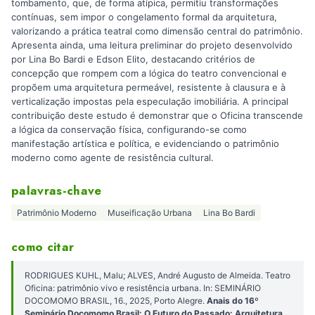
tombamento, que, de forma atípica, permitiu transformações
contínuas, sem impor o congelamento formal da arquitetura,
valorizando a prática teatral como dimensão central do patrimônio.
Apresenta ainda, uma leitura preliminar do projeto desenvolvido
por Lina Bo Bardi e Edson Elito, destacando critérios de
concepção que rompem com a lógica do teatro convencional e
propõem uma arquitetura permeável, resistente à clausura e à
verticalização impostas pela especulação imobiliária. A principal
contribuição deste estudo é demonstrar que o Oficina transcende
a lógica da conservação física, configurando-se como
manifestação artística e política, e evidenciando o patrimônio
moderno como agente de resistência cultural.
palavras-chave
Patrimônio Moderno
Museificação Urbana
Lina Bo Bardi
como citar
RODRIGUES KUHL, Malu; ALVES, André Augusto de Almeida. Teatro
Oficina: patrimônio vivo e resistência urbana. In: SEMINÁRIO
DOCOMOMO BRASIL, 16., 2025, Porto Alegre.
Anais do 16º
Seminário Docomomo Brasil: O Futuro do Passado: Arquitetura