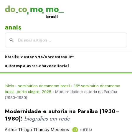
anais
brasil
sudeste
norte/nordeste
sul
int
autores
palavras-chave
editorial
início
›
seminários docomomo brasil
›
16º seminário docomomo
brasil, porto alegre, 2025
›
Modernidade e autoria na Paraíba
(1930–1980)
Modernidade e autoria na Paraíba (1930–
1980):
biografias em rede
Arthur Thiago Thamay Medeiros
(UFBA)