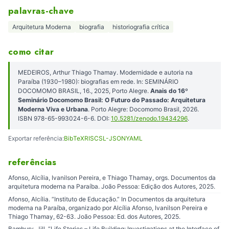
palavras-chave
Arquitetura Moderna
biografia
historiografia crítica
como citar
MEDEIROS, Arthur Thiago Thamay. Modernidade e autoria na
Paraíba (1930–1980): biografias em rede. In: SEMINÁRIO
DOCOMOMO BRASIL, 16., 2025, Porto Alegre.
Anais do 16º
Seminário Docomomo Brasil: O Futuro do Passado: Arquitetura
Moderna Viva e Urbana
. Porto Alegre: Docomomo Brasil, 2026.
ISBN 978-65-993024-6-6. DOI:
10.5281/zenodo.19434296
.
Exportar referência:
BibTeX
RIS
CSL-JSON
YAML
referências
Afonso, Alcília, Ivanilson Pereira, e Thiago Thamay, orgs. Documentos da
arquitetura moderna na Paraíba. João Pessoa: Edição dos Autores, 2025.
Afonso, Alcília. “Instituto de Educação.” In Documentos da arquitetura
moderna na Paraíba, organizado por Alcília Afonso, Ivanilson Pereira e
Thiago Thamay, 62-63. João Pessoa: Ed. dos Autores, 2025.
Bambury, Jill. “Life Stories – Life Building: Investigations at the Interface of