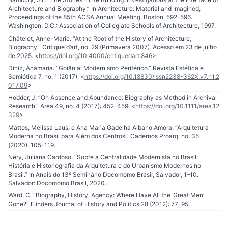
Architecture and Biography.” In Architecture: Material and Imagined,
Proceedings of the 85th ACSA Annual Meeting, Boston, 592–596.
Washington, D.C.: Association of Collegiate Schools of Architecture, 1997.
Châtelet, Anne-Marie. “At the Root of the History of Architecture,
Biography.” Critique d’art, no. 29 (Primavera 2007). Acesso em 23 de julho
de 2025. <
https://doi.org/10.4000/critiquedart.846
>
Diniz, Anamaria. “Goiânia: Modernismo Periférico.” Revista Estética e
Semiótica 7, no. 1 (2017). <
https://doi.org/10.18830/issn2238-362X.v7.n1.2
017.09
>
Hodder, J. “On Absence and Abundance: Biography as Method in Archival
Research.” Area 49, no. 4 (2017): 452–459. <
https://doi.org/10.1111/area.12
329
>
Mattos, Melissa Laus, e Ana Maria Gadelha Albano Amora. “Arquitetura
Moderna no Brasil para Além dos Centros.” Cadernos Proarq, no. 35
(2020): 105–119.
Nery, Juliana Cardoso. “Sobre a Centralidade Modernista no Brasil:
História e Historiografia da Arquitetura e do Urbanismo Modernos no
Brasil.” In Anais do 13º Seminário Docomomo Brasil, Salvador, 1–10.
Salvador: Docomomo Brasil, 2020.
Ward, C. “Biography, History, Agency: Where Have All the ‘Great Men’
Gone?” Flinders Journal of History and Politics 28 (2012): 77–95.