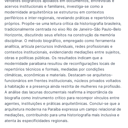
verbetes biográficos apoiados em documentos, entrevistas e
acervos institucionais e familiares, investiga-se como a
modernidade arquitetônica se estruturou em contextos
periféricos e inter-regionais, revelando práticas e repertórios
próprios. Propõe-se uma leitura crítica da historiografia brasileira,
tradicionalmente centrada no eixo Rio de Janeiro–São Paulo–Belo
Horizonte, discutindo seus efeitos na construção da memória
disciplinar. O método biográfico, empregado como ferramenta
analítica, articula percursos individuais, redes profissionais e
contextos institucionais, evidenciando mediações entre sujeitos,
obras e políticas públicas. Os resultados indicam que a
modernidade paraibana resultou de reconfigurações locais de
repertórios técnicos e formais, mediadas por condições
climáticas, econômicas e materiais. Destacam-se arquitetos-
funcionários em frentes institucionais, núcleos privados voltados
à habitação e a presença ainda restrita de mulheres na profissão.
A análise das lacunas documentais reafirma a importância da
biografia como instrumento crítico para recompor vínculos entre
agentes, instituições e práticas arquitetônicas. Conclui-se que a
arquitetura moderna na Paraíba expressa um campo relacional de
mediações, contribuindo para uma historiografia mais inclusiva e
atenta às especificidades regionais.