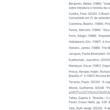
Benjamin, Walter. (1985). “Sob
sobre literatura e história da 
Coelho, Fred. (2020). O Brasil
Consultado em 21 de setembr
Colomina, Beatriz. (1994). Pr
Ferraz, Marcelo. (1994). “Sauda
Ferro, Sérgio. (1968). “Arquitet
Hobsbawm, Eric. (1997). A Inv
Holston, James. (1989). The Mo
Jacques, Paola Berenstein. 
Kubitschek, Juscelino. (2000).
Niemeyer, Oscar. (1961). Depo
Prince, Renate; Hobin, Richard
Brasília nº. 5 (1957) Revista M
Tavares, Paulo. (2020). “A cap
Wisnik, Guilherme. (2008). “P
a/g67PvczGTHSvkcFQndVLb
Telles, Sophia S. “Brasília – O
Paulo: Cosac Naify. pp. 326-3
Zein, Ruth Verde. (2005). “A d