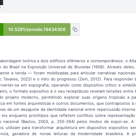
10.5281/zenodo.19434306
abordagem teórica a dois edifícios efêmeros e contemporâneos: o Alta
hão do Brasil na Exposição Universal de Bruxelas (1958). Através deles
mente a tenda — foram mobilizadas para articular narrativas naciona
9; Tavares, 2022) e o mito do progresso (Zein, 2012). Para responder à
nverter-se em expografia, operando como dispositivo crítico e simbóli
leiro, o formato expositivo e o seu receptáculo revelam tensões entre
 projeto moderno, permitindo explorar suas origens tropicais a p
ca em fontes arquivísticas e outros documentos, que contrapostos à r
se de um desajuste da identidade nacional entre repercussão interna 
-los enquanto protótipos que refletem conflitos sobre representação
co nacional (Bastos, 2003, p. 255-264) pelos modos de expor-se. A 
 utilizam para transformar arquitetura em dispositivo expositivo s
ência, geradora de novas leituras da modernidade brasileira. A p