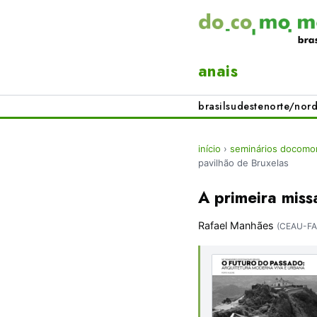
anais
brasil
sudeste
norte/nord
início
›
seminários docomom
pavilhão de Bruxelas
A primeira miss
Rafael Manhães
(CEAU-FA