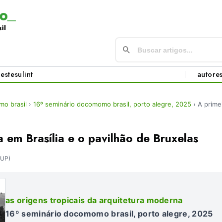
este
sul
int
autore
o brasil
›
16º seminário docomomo brasil, porto alegre, 2025
›
A primei
a em Brasília e o pavilhão de Bruxelas
UP)
as origens tropicais da arquitetura moderna
16º seminário docomomo brasil, porto alegre, 2025