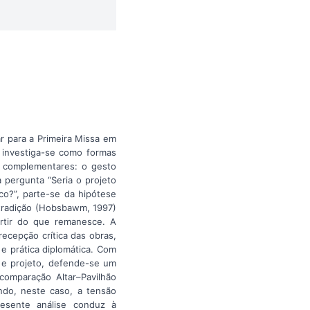
r para a Primeira Missa em
, investiga-se como formas
is complementares: o gesto
 pergunta “Seria o projeto
co?”, parte-se da hipótese
 tradição (Hobsbawm, 1997)
artir do que remanesce. A
ecepção crítica das obras,
e prática diplomática. Com
 e projeto, defende-se um
comparação Altar–Pavilhão
endo, neste caso, a tensão
resente análise conduz à