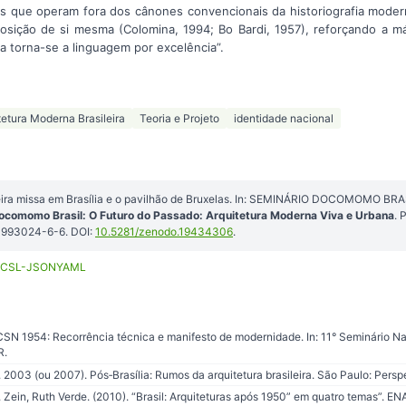
as que operam fora dos cânones convencionais da historiografia modern
osição de si mesma (Colomina, 1994; Bo Bardi, 1957), reforçando a 
a torna-se a linguagem por excelência”.
tetura Moderna Brasileira
Teoria e Projeto
identidade nacional
ra missa em Brasília e o pavilhão de Bruxelas. In: SEMINÁRIO DOCOMOMO BRASIL
Docomomo Brasil: O Futuro do Passado: Arquitetura Moderna Viva e Urbana
. 
5-993024-6-6. DOI:
10.5281/zenodo.19434306
.
CSL-JSON
YAML
 CSN 1954: Recorrência técnica e manifesto de modernidade. In: 11° Seminário 
R.
. 2003 (ou 2007). Pós‑Brasília: Rumos da arquitetura brasileira. São Paulo: Pers
. Zein, Ruth Verde. (2010). “Brasil: Arquiteturas após 1950” em quatro temas”. 