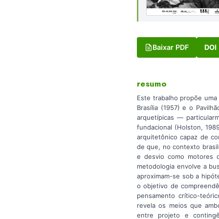
Baixar PDF
DOI
resumo
Este trabalho propõe uma 
Brasília (1957) e o Pavil
arquetípicas — particular
fundacional (Holston, 198
arquitetônico capaz de co
de que, no contexto brasi
e desvio como motores do
metodologia envolve a bus
aproximam-se sob a hipóte
o objetivo de compreendê
pensamento crítico-teóri
revela os meios que ambos
entre projeto e conting