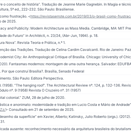
re o conceito de história”. Tradução de Jeanne Marie Gagnebin. In Magia e técnica
cultura, 5ª ed., 222–232. São Paulo: Brasiliense.
 como frustração. <
https://revistaserrote.com.br/2019/03/o-brasil-como-frustra
o de 2025.
ivacy and Publicity: Modern Architecture as Mass Media. Cambridge, MA: MIT Pre
de do Futuro” in Architécti, n. 23/24, (Abr-Jun, 1994). p. 18.
ura Nova”. Revista Teoria e Prática, n.º 1.
enção das Tradições. Tradução de Celina Cardim Cavalcanti. Rio de Janeiro: Paz
dernist City: An Anthropological Critique of Brasília. Chicago: University of Chi
(2020). Fantasmas modernos: montagem de uma outra herança. Salvador: EDUFBA
 Por que construí Brasília?. Brasília, Senado Federal
imento. São Paulo: Editora Perspectiva.
. (1958). “The hanging roof”. The Architectural Review nº. 124, p. 132-136. Revist
ódulo nº. 9 (1958) Revista O Cruzeiro nº. 31 (1957)
ital colonial.” ZUM, 28 de julho de 2020.
lástica e anonimato: modernidade e tradição em Lucio Costa e Mário de Andrade
Zz/
> Consultado em 21 de setembro de 2025.
 desenho da superfície” em Xavier, Alberto; Katinsky, Julio Roberto (orgs.). (2012). 
31.
écada ausente: reconhecimento necessário da arquitetura brasileira do brutalismo 