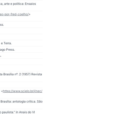
, arte e política: Ensaios
cao-por-fred-coelho/
>
ss.
 e Terra.
cago Press.
.
a Brasília nº. 2 (1957) Revista
” <
https://www.scielo.br/j/nec/
Brasília: antologia crítica. São
paulista.” In Anais do VI