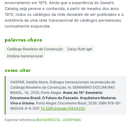
encerramento em 1975. Ainda que a experiência do Sweet’s
Catalog seja perene e conhecida, a partir de meados dos anos
1970, todos os catálogos da rede deixaram de ser publicados e a
existência de uma rede transnacional de catálogos permaneceu
curiosamente esquecida.
palavras-chave
Catálogo Brasileiro da Construção
Daisy Ruth Igel
História transnacional
como citar
GASPAR, Natália Maria. Diálogos transnacionais na produção do
Catálogo Brasileiro da Construção. In: SEMINÁRIO DOCOMOMO
BRASIL, 16., 2025, Porto Alegre.
Anais do 16º Seminário
Docomomo Brasil: O Futuro do Passado: Arquitetura Moderna
Viva e Urbana
. Porto Alegre: Docomomo Brasil, 2026. ISBN 978-65-
993024-6-6. DOI:
10.5281/zenodo.19434320
.
Exportar referência:
BibTeX
RIS
CSL-JSON
YAML