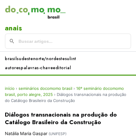
anais
brasil
sudeste
norte/nordeste
sul
int
autores
palavras-chave
editorial
início
›
seminários docomomo brasil
›
16º seminário docomomo
brasil, porto alegre, 2025
›
Diálogos transnacionais na produção
do Catálogo Brasileiro da Construção
Diálogos transnacionais na produção do
Catálogo Brasileiro da Construção
Natália Maria Gaspar
(UNIFESP)