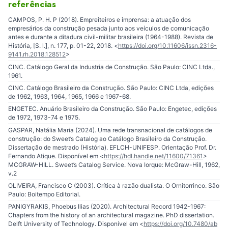
referências
CAMPOS, P. H. P (2018). Empreiteiros e imprensa: a atuação dos
empresários da construção pesada junto aos veículos de comunicação
antes e durante a ditadura civil-militar brasileira (1964-1988). Revista de
História, [S. l.], n. 177, p. 01-22, 2018. <
https://doi.org/10.11606/issn.2316-
9141.rh.2018.128512
>
CINC. Catálogo Geral da Industria de Construção. São Paulo: CINC Ltda.,
1961.
CINC. Catálogo Brasileiro da Construção. São Paulo: CINC Ltda, edições
de 1962, 1963, 1964, 1965, 1966 e 1967-68.
ENGETEC. Anuário Brasileiro da Construção. São Paulo: Engetec, edições
de 1972, 1973-74 e 1975.
GASPAR, Natália Maria (2024). Uma rede transnacional de catálogos de
construção: do Sweet’s Catalog ao Catálogo Brasileiro da Construção.
Dissertação de mestrado (História). EFLCH-UNIFESP. Orientação Prof. Dr.
Fernando Atique. Disponível em <
https://hdl.handle.net/11600/71361
>
MCGRAW-HILL. Sweet’s Catalog Service. Nova Iorque: McGraw-Hill, 1962,
v.2
OLIVEIRA, Francisco C (2003). Crítica à razão dualista. O Ornitorrinco. São
Paulo: Boitempo Editorial.
PANIGYRAKIS, Phoebus Ilias (2020). Architectural Record 1942-1967:
Chapters from the history of an architectural magazine. PhD dissertation.
Delft University of Technology. Disponível em <
https://doi.org/10.7480/ab