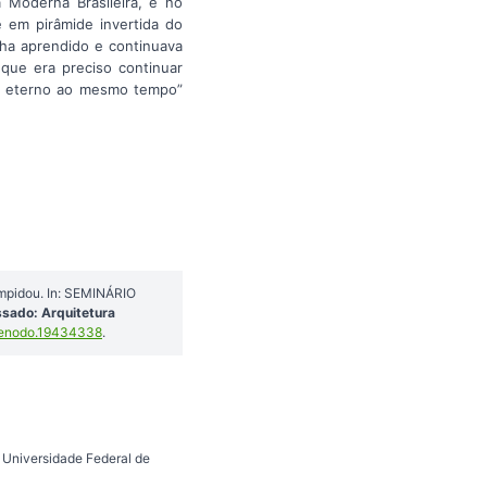
Moderna Brasileira, e no
 em pirâmide invertida do
ha aprendido e continuava
ue era preciso continuar
e eterno ao mesmo tempo”
ompidou. In: SEMINÁRIO
ssado: Arquitetura
zenodo.19434338
.
 Universidade Federal de