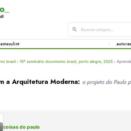
este
sul
int
autore
o brasil
›
16º seminário docomomo brasil, porto alegre, 2025
›
Aprende
m a Arquitetura Moderna:
o projeto do Paulo 
coisas do paulo