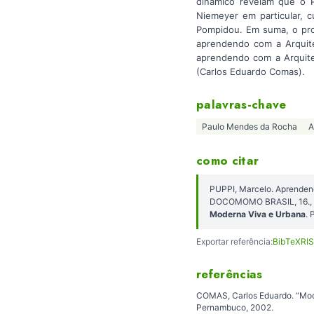
dinâmico revelam que o P
Niemeyer em particular, 
Pompidou. Em suma, o pro
aprendendo com a Arquit
aprendendo com a Arquit
(Carlos Eduardo Comas).
palavras-chave
Paulo Mendes da Rocha
A
como citar
PUPPI, Marcelo. Aprendend
DOCOMOMO BRASIL, 16., 2
Moderna Viva e Urbana
. 
Exportar referência:
BibTeX
RIS
referências
COMAS, Carlos Eduardo. “Mode
Pernambuco, 2002.