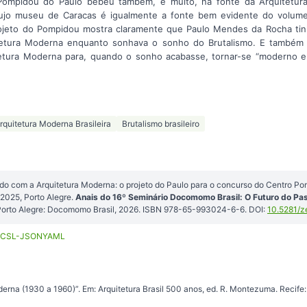
ompidou do Paulo bebeu também, e muito, na fonte da Arquitetura 
cujo museu de Caracas é igualmente a fonte bem evidente do volume
jeto do Pompidou mostra claramente que Paulo Mendes da Rocha tin
etura Moderna enquanto sonhava o sonho do Brutalismo. E também q
etura Moderna para, quando o sonho acabasse, tornar-se “moderno 
rquitetura Moderna Brasileira
Brutalismo brasileiro
o com a Arquitetura Moderna: o projeto do Paulo para o concurso do Centro P
025, Porto Alegre.
Anais do 16º Seminário Docomomo Brasil: O Futuro do Pa
Porto Alegre: Docomomo Brasil, 2026. ISBN 978-65-993024-6-6. DOI:
10.5281/
CSL-JSON
YAML
rna (1930 a 1960)”. Em: Arquitetura Brasil 500 anos, ed. R. Montezuma. Recife: