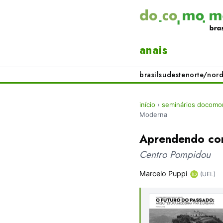
anais
brasil
sudeste
norte/nord
início
›
seminários docomom
Moderna
Aprendendo co
Centro Pompidou
Marcelo Puppi
(UEL)