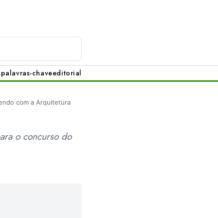
s
palavras-chave
editorial
ndo com a Arquitetura
para o concurso do