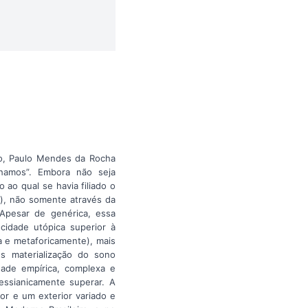
lo, Paulo Mendes da Rocha
nhamos”. Embora não seja
 ao qual se havia filiado o
s), não somente através da
Apesar de genérica, essa
idade utópica superior à
a e metaforicamente), mais
s materialização do sono
dade empírica, complexa e
essianicamente superar. A
ior e um exterior variado e