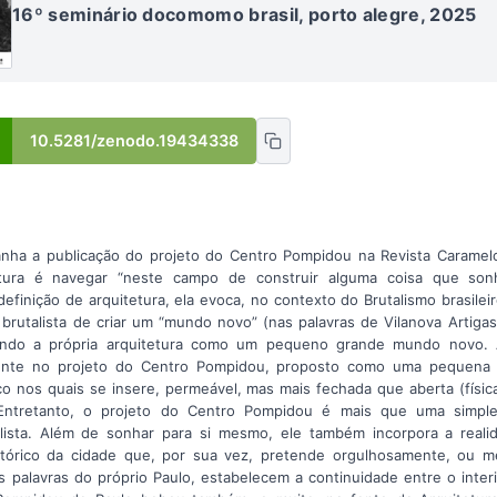
16º seminário docomomo brasil, porto alegre, 2025
10.5281/zenodo.19434338
nha a publicação do projeto do Centro Pompidou na Revista Carame
etura é navegar “neste campo de construir alguma coisa que so
inição de arquitetura, ela evoca, no contexto do Brutalismo brasileiro
o brutalista de criar um “mundo novo” (nas palavras de Vilanova Artiga
endo a própria arquitetura como um pequeno grande mundo novo. 
mente no projeto do Centro Pompidou, proposto como uma pequena c
ico nos quais se insere, permeável, mas mais fechada que aberta (físic
Entretanto, o projeto do Centro Pompidou é mais que uma simple
lista. Além de sonhar para si mesmo, ele também incorpora a reali
stórico da cidade que, por sua vez, pretende orgulhosamente, ou m
as palavras do próprio Paulo, estabelecem a continuidade entre o inter