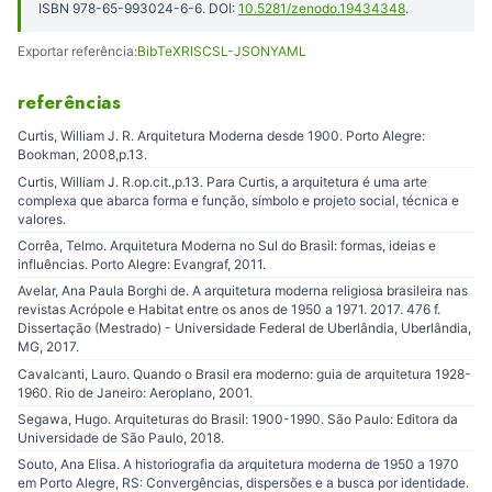
ISBN 978-65-993024-6-6. DOI:
10.5281/zenodo.19434348
.
Exportar referência:
BibTeX
RIS
CSL-JSON
YAML
referências
Curtis, William J. R. Arquitetura Moderna desde 1900. Porto Alegre:
Bookman, 2008,p.13.
Curtis, William J. R.op.cit.,p.13. Para Curtis, a arquitetura é uma arte
complexa que abarca forma e função, símbolo e projeto social, técnica e
valores.
Corrêa, Telmo. Arquitetura Moderna no Sul do Brasil: formas, ideias e
influências. Porto Alegre: Evangraf, 2011.
Avelar, Ana Paula Borghi de. A arquitetura moderna religiosa brasileira nas
revistas Acrópole e Habitat entre os anos de 1950 a 1971. 2017. 476 f.
Dissertação (Mestrado) - Universidade Federal de Uberlândia, Uberlândia,
MG, 2017.
Cavalcanti, Lauro. Quando o Brasil era moderno: guia de arquitetura 1928-
1960. Rio de Janeiro: Aeroplano, 2001.
Segawa, Hugo. Arquiteturas do Brasil: 1900-1990. São Paulo: Editora da
Universidade de São Paulo, 2018.
Souto, Ana Elisa. A historiografia da arquitetura moderna de 1950 a 1970
em Porto Alegre, RS: Convergências, dispersões e a busca por identidade.