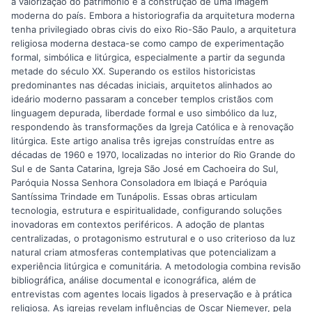
à valorização do patrimônio e à construção de uma imagem
moderna do país. Embora a historiografia da arquitetura moderna
tenha privilegiado obras civis do eixo Rio-São Paulo, a arquitetura
religiosa moderna destaca-se como campo de experimentação
formal, simbólica e litúrgica, especialmente a partir da segunda
metade do século XX. Superando os estilos historicistas
predominantes nas décadas iniciais, arquitetos alinhados ao
ideário moderno passaram a conceber templos cristãos com
linguagem depurada, liberdade formal e uso simbólico da luz,
respondendo às transformações da Igreja Católica e à renovação
litúrgica. Este artigo analisa três igrejas construídas entre as
décadas de 1960 e 1970, localizadas no interior do Rio Grande do
Sul e de Santa Catarina, Igreja São José em Cachoeira do Sul,
Paróquia Nossa Senhora Consoladora em Ibiaçá e Paróquia
Santíssima Trindade em Tunápolis. Essas obras articulam
tecnologia, estrutura e espiritualidade, configurando soluções
inovadoras em contextos periféricos. A adoção de plantas
centralizadas, o protagonismo estrutural e o uso criterioso da luz
natural criam atmosferas contemplativas que potencializam a
experiência litúrgica e comunitária. A metodologia combina revisão
bibliográfica, análise documental e iconográfica, além de
entrevistas com agentes locais ligados à preservação e à prática
religiosa. As igrejas revelam influências de Oscar Niemeyer, pela