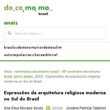
anais
brasil
sudeste
norte/nordeste
sul
int
autores
palavras-chave
editorial
início
›
seminários docomomo brasil
›
16º seminário docomomo
brasil, porto alegre, 2025
›
Expressões da arquitetura religiosa
moderna no Sul do Brasil
Expressões da arquitetura religiosa moderna
no Sul do Brasil
Ana Elisa Moraes Souto
;
Josiane Patrícia Talamini
(UFSM)