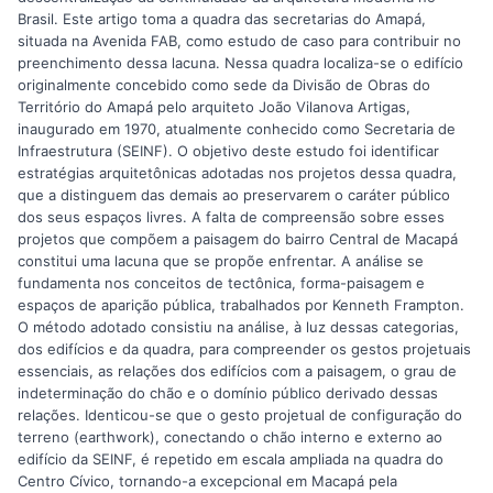
Brasil. Este artigo toma a quadra das secretarias do Amapá,
situada na Avenida FAB, como estudo de caso para contribuir no
preenchimento dessa lacuna. Nessa quadra localiza-se o edifício
originalmente concebido como sede da Divisão de Obras do
Território do Amapá pelo arquiteto João Vilanova Artigas,
inaugurado em 1970, atualmente conhecido como Secretaria de
Infraestrutura (SEINF). O objetivo deste estudo foi identificar
estratégias arquitetônicas adotadas nos projetos dessa quadra,
que a distinguem das demais ao preservarem o caráter público
dos seus espaços livres. A falta de compreensão sobre esses
projetos que compõem a paisagem do bairro Central de Macapá
constitui uma lacuna que se propõe enfrentar. A análise se
fundamenta nos conceitos de tectônica, forma-paisagem e
espaços de aparição pública, trabalhados por Kenneth Frampton.
O método adotado consistiu na análise, à luz dessas categorias,
dos edifícios e da quadra, para compreender os gestos projetuais
essenciais, as relações dos edifícios com a paisagem, o grau de
indeterminação do chão e o domínio público derivado dessas
relações. Identicou-se que o gesto projetual de configuração do
terreno (earthwork), conectando o chão interno e externo ao
edifício da SEINF, é repetido em escala ampliada na quadra do
Centro Cívico, tornando-a excepcional em Macapá pela