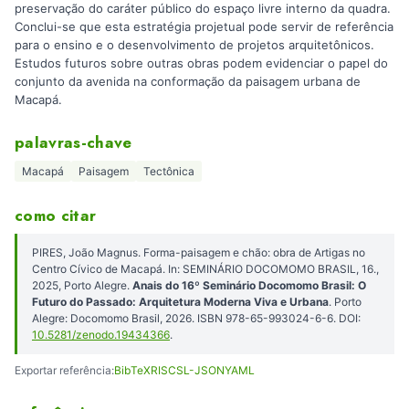
preservação do caráter público do espaço livre interno da quadra.
Conclui-se que esta estratégia projetual pode servir de referência
para o ensino e o desenvolvimento de projetos arquitetônicos.
Estudos futuros sobre outras obras podem evidenciar o papel do
conjunto da avenida na conformação da paisagem urbana de
Macapá.
palavras-chave
Macapá
Paisagem
Tectônica
como citar
PIRES, João Magnus. Forma-paisagem e chão: obra de Artigas no
Centro Cívico de Macapá. In: SEMINÁRIO DOCOMOMO BRASIL, 16.,
2025, Porto Alegre.
Anais do 16º Seminário Docomomo Brasil: O
Futuro do Passado: Arquitetura Moderna Viva e Urbana
. Porto
Alegre: Docomomo Brasil, 2026. ISBN 978-65-993024-6-6. DOI:
10.5281/zenodo.19434366
.
Exportar referência:
BibTeX
RIS
CSL-JSON
YAML