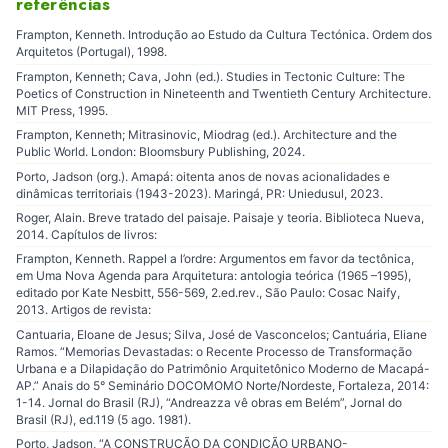
referências
Frampton, Kenneth. Introdução ao Estudo da Cultura Tectónica. Ordem dos
Arquitetos (Portugal), 1998.
Frampton, Kenneth; Cava, John (ed.). Studies in Tectonic Culture: The
Poetics of Construction in Nineteenth and Twentieth Century Architecture.
MIT Press, 1995.
Frampton, Kenneth; Mitrasinovic, Miodrag (ed.). Architecture and the
Public World. London: Bloomsbury Publishing, 2024.
Porto, Jadson (org.). Amapá: oitenta anos de novas acionalidades e
dinâmicas territoriais (1943-2023). Maringá, PR: Uniedusul, 2023.
Roger, Alain. Breve tratado del paisaje. Paisaje y teoria. Biblioteca Nueva,
2014. Capítulos de livros:
Frampton, Kenneth. Rappel a l’ordre: Argumentos em favor da tectônica,
em Uma Nova Agenda para Arquitetura: antologia teórica (1965 –1995),
editado por Kate Nesbitt, 556-569, 2.ed.rev., São Paulo: Cosac Naify,
2013. Artigos de revista:
Cantuaria, Eloane de Jesus; Silva, José de Vasconcelos; Cantuária, Eliane
Ramos. “Memorias Devastadas: o Recente Processo de Transformação
Urbana e a Dilapidação do Patrimônio Arquitetônico Moderno de Macapá-
AP.” Anais do 5° Seminário DOCOMOMO Norte/Nordeste, Fortaleza, 2014:
1-14. Jornal do Brasil (RJ), “Andreazza vê obras em Belém”, Jornal do
Brasil (RJ), ed.119 (5 ago. 1981).
Porto, Jadson, “A CONSTRUÇÃO DA CONDIÇÃO URBANO-