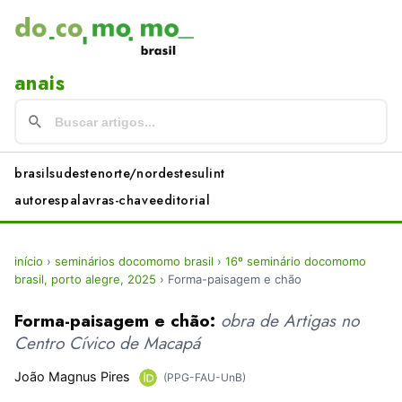
anais
brasil
sudeste
norte/nordeste
sul
int
autores
palavras-chave
editorial
início
›
seminários docomomo brasil
›
16º seminário docomomo
brasil, porto alegre, 2025
›
Forma-paisagem e chão
Forma-paisagem e chão:
obra de Artigas no
Centro Cívico de Macapá
João Magnus Pires
(PPG-FAU-UnB)