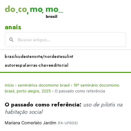
anais
brasil
sudeste
norte/nordeste
sul
int
autores
palavras-chave
editorial
início
›
seminários docomomo brasil
›
16º seminário docomomo
brasil, porto alegre, 2025
›
O passado como referência
O passado como referência:
uso de pilotis na
habitação social
Mariana Comerlato Jardim
(FA-UFRGS)