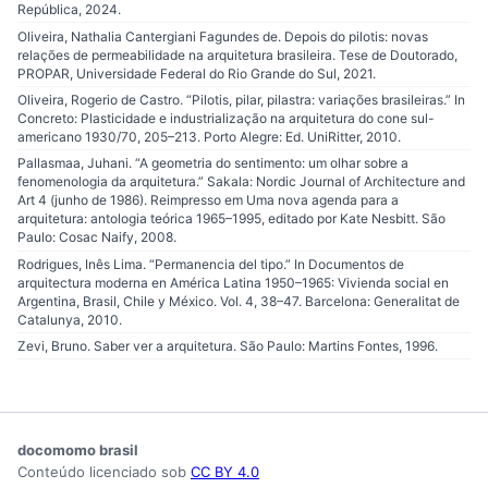
República, 2024.
Oliveira, Nathalia Cantergiani Fagundes de. Depois do pilotis: novas
relações de permeabilidade na arquitetura brasileira. Tese de Doutorado,
PROPAR, Universidade Federal do Rio Grande do Sul, 2021.
Oliveira, Rogerio de Castro. “Pilotis, pilar, pilastra: variações brasileiras.” In
Concreto: Plasticidade e industrialização na arquitetura do cone sul-
americano 1930/70, 205–213. Porto Alegre: Ed. UniRitter, 2010.
Pallasmaa, Juhani. “A geometria do sentimento: um olhar sobre a
fenomenologia da arquitetura.” Sakala: Nordic Journal of Architecture and
Art 4 (junho de 1986). Reimpresso em Uma nova agenda para a
arquitetura: antologia teórica 1965–1995, editado por Kate Nesbitt. São
Paulo: Cosac Naify, 2008.
Rodrigues, Inês Lima. “Permanencia del tipo.” In Documentos de
arquitectura moderna en América Latina 1950–1965: Vivienda social en
Argentina, Brasil, Chile y México. Vol. 4, 38–47. Barcelona: Generalitat de
Catalunya, 2010.
Zevi, Bruno. Saber ver a arquitetura. São Paulo: Martins Fontes, 1996.
docomomo brasil
Conteúdo licenciado sob
CC BY 4.0