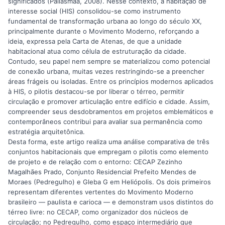
significados (Pallasmaa, 2008). Nesse contexto, a habitação de
interesse social (HIS) consolidou-se como instrumento
fundamental de transformação urbana ao longo do século XX,
principalmente durante o Movimento Moderno, reforçando a
ideia, expressa pela Carta de Atenas, de que a unidade
habitacional atua como célula de estruturação da cidade.
Contudo, seu papel nem sempre se materializou como potencial
de conexão urbana, muitas vezes restringindo-se a preencher
áreas frágeis ou isoladas. Entre os princípios modernos aplicados
à HIS, o pilotis destacou-se por liberar o térreo, permitir
circulação e promover articulação entre edifício e cidade. Assim,
compreender seus desdobramentos em projetos emblemáticos e
contemporâneos contribui para avaliar sua permanência como
estratégia arquitetônica.
Desta forma, este artigo realiza uma análise comparativa de três
conjuntos habitacionais que empregam o pilotis como elemento
de projeto e de relação com o entorno: CECAP Zezinho
Magalhães Prado, Conjunto Residencial Prefeito Mendes de
Moraes (Pedregulho) e Gleba G em Heliópolis. Os dois primeiros
representam diferentes vertentes do Movimento Moderno
brasileiro — paulista e carioca — e demonstram usos distintos do
térreo livre: no CECAP, como organizador dos núcleos de
circulação; no Pedregulho, como espaço intermediário que