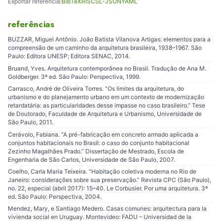
Exportar referência:
BibTeX
RIS
CSL-JSON
YAML
referências
BUZZAR, Miguel Antônio. João Batista Vilanova Artigas: elementos para a
compreensão de um caminho da arquitetura brasileira, 1938–1967. São
Paulo: Editora UNESP; Editora SENAC, 2014.
Bruand, Yves. Arquitetura contemporânea no Brasil. Tradução de Ana M.
Goldberger. 3ª ed. São Paulo: Perspectiva, 1999.
Carrasco, André de Oliveira Torres. “Os limites da arquitetura, do
urbanismo e do planejamento urbano em um contexto de modernização
retardatária: as particularidades desse impasse no caso brasileiro.” Tese
de Doutorado, Faculdade de Arquitetura e Urbanismo, Universidade de
São Paulo, 2011.
Cerávolo, Fabiana. “A pré-fabricação em concreto armado aplicada a
conjuntos habitacionais no Brasil: o caso do conjunto habitacional
Zezinho Magalhães Prado.” Dissertação de Mestrado, Escola de
Engenharia de São Carlos, Universidade de São Paulo, 2007.
Coelho, Carla Maria Teixeira. “Habitação coletiva moderna no Rio de
Janeiro: considerações sobre sua preservação.” Revista CPC (São Paulo),
no. 22, especial (abril 2017): 15–40. Le Corbusier. Por uma arquitetura. 3ª
ed. São Paulo: Perspectiva, 2004.
Mendez, Mary, e Santiago Medero. Casas comunes: arquitectura para la
vivienda social en Uruguay. Montevideo: FADU – Universidad de la