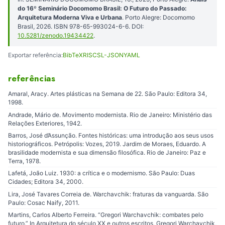
do 16º Seminário Docomomo Brasil: O Futuro do Passado:
Arquitetura Moderna Viva e Urbana
. Porto Alegre: Docomomo
Brasil, 2026. ISBN 978-65-993024-6-6. DOI:
10.5281/zenodo.19434422
.
Exportar referência:
BibTeX
RIS
CSL-JSON
YAML
referências
Amaral, Aracy. Artes plásticas na Semana de 22. São Paulo: Editora 34,
1998.
Andrade, Mário de. Movimento modernista. Rio de Janeiro: Ministério das
Relações Exteriores, 1942.
Barros, José d’Assunção. Fontes históricas: uma introdução aos seus usos
historiográficos. Petrópolis: Vozes, 2019. Jardim de Moraes, Eduardo. A
brasilidade modernista e sua dimensão filosófica. Rio de Janeiro: Paz e
Terra, 1978.
Lafetá, João Luiz. 1930: a crítica e o modernismo. São Paulo: Duas
Cidades; Editora 34, 2000.
Lira, José Tavares Correia de. Warchavchik: fraturas da vanguarda. São
Paulo: Cosac Naify, 2011.
Martins, Carlos Alberto Ferreira. “Gregori Warchavchik: combates pelo
futuro.” In Arquitetura do século XX e outros escritos, Gregori Warchavchik,