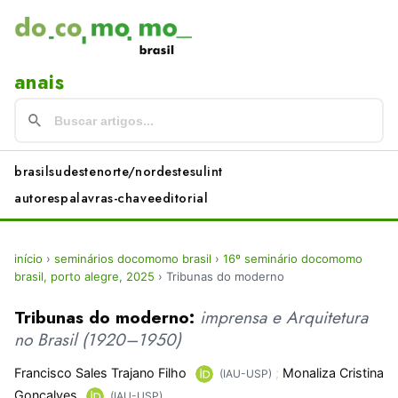
anais
brasil
sudeste
norte/nordeste
sul
int
autores
palavras-chave
editorial
início
›
seminários docomomo brasil
›
16º seminário docomomo
brasil, porto alegre, 2025
›
Tribunas do moderno
Tribunas do moderno:
imprensa e Arquitetura
no Brasil (1920–1950)
Francisco Sales Trajano Filho
;
Monaliza Cristina
(IAU-USP)
Gonçalves
(IAU-USP)