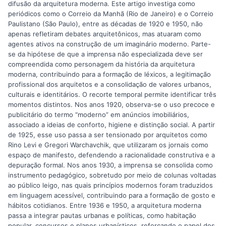
difusão da arquitetura moderna. Este artigo investiga como
periódicos como o Correio da Manhã (Rio de Janeiro) e o Correio
Paulistano (São Paulo), entre as décadas de 1920 e 1950, não
apenas refletiram debates arquitetônicos, mas atuaram como
agentes ativos na construção de um imaginário moderno. Parte-
se da hipótese de que a imprensa não especializada deve ser
compreendida como personagem da história da arquitetura
moderna, contribuindo para a formação de léxicos, a legitimação
profissional dos arquitetos e a consolidação de valores urbanos,
culturais e identitários. O recorte temporal permite identificar três
momentos distintos. Nos anos 1920, observa-se o uso precoce e
publicitário do termo “moderno” em anúncios imobiliários,
associado a ideias de conforto, higiene e distinção social. A partir
de 1925, esse uso passa a ser tensionado por arquitetos como
Rino Levi e Gregori Warchavchik, que utilizaram os jornais como
espaço de manifesto, defendendo a racionalidade construtiva e a
depuração formal. Nos anos 1930, a imprensa se consolida como
instrumento pedagógico, sobretudo por meio de colunas voltadas
ao público leigo, nas quais princípios modernos foram traduzidos
em linguagem acessível, contribuindo para a formação de gosto e
hábitos cotidianos. Entre 1936 e 1950, a arquitetura moderna
passa a integrar pautas urbanas e políticas, como habitação
popular, concursos e planos urbanísticos, reforçando o papel dos