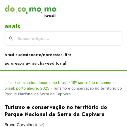
anais
brasil
sudeste
norte/nordeste
sul
int
autores
palavras-chave
editorial
início
›
seminários docomomo brasil
›
16º seminário docomomo
brasil, porto alegre, 2025
›
Turismo e conservação no território do
Parque Nacional da Serra da Capivara
Turismo e conservação no território do
Parque Nacional da Serra da Capivara
Bruno Carvalho
(USP)