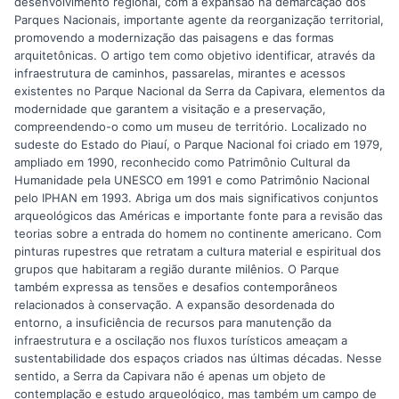
desenvolvimento regional, com a expansão na demarcação dos
Parques Nacionais, importante agente da reorganização territorial,
promovendo a modernização das paisagens e das formas
arquitetônicas. O artigo tem como objetivo identificar, através da
infraestrutura de caminhos, passarelas, mirantes e acessos
existentes no Parque Nacional da Serra da Capivara, elementos da
modernidade que garantem a visitação e a preservação,
compreendendo-o como um museu de território. Localizado no
sudeste do Estado do Piauí, o Parque Nacional foi criado em 1979,
ampliado em 1990, reconhecido como Patrimônio Cultural da
Humanidade pela UNESCO em 1991 e como Patrimônio Nacional
pelo IPHAN em 1993. Abriga um dos mais significativos conjuntos
arqueológicos das Américas e importante fonte para a revisão das
teorias sobre a entrada do homem no continente americano. Com
pinturas rupestres que retratam a cultura material e espiritual dos
grupos que habitaram a região durante milênios. O Parque
também expressa as tensões e desafios contemporâneos
relacionados à conservação. A expansão desordenada do
entorno, a insuficiência de recursos para manutenção da
infraestrutura e a oscilação nos fluxos turísticos ameaçam a
sustentabilidade dos espaços criados nas últimas décadas. Nesse
sentido, a Serra da Capivara não é apenas um objeto de
contemplação e estudo arqueológico, mas também um campo de