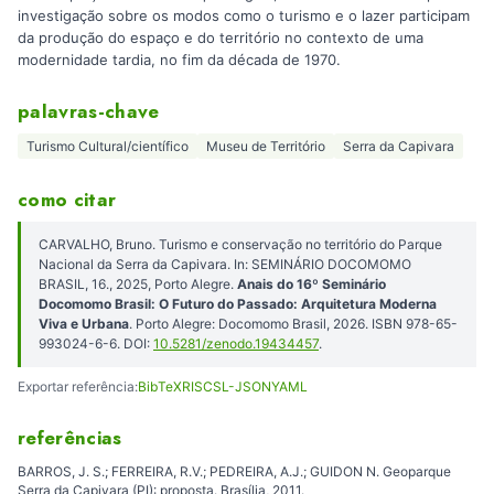
investigação sobre os modos como o turismo e o lazer participam
da produção do espaço e do território no contexto de uma
modernidade tardia, no fim da década de 1970.
palavras-chave
Turismo Cultural/científico
Museu de Território
Serra da Capivara
como citar
CARVALHO, Bruno. Turismo e conservação no território do Parque
Nacional da Serra da Capivara. In: SEMINÁRIO DOCOMOMO
BRASIL, 16., 2025, Porto Alegre.
Anais do 16º Seminário
Docomomo Brasil: O Futuro do Passado: Arquitetura Moderna
Viva e Urbana
. Porto Alegre: Docomomo Brasil, 2026. ISBN 978-65-
993024-6-6. DOI:
10.5281/zenodo.19434457
.
Exportar referência:
BibTeX
RIS
CSL-JSON
YAML
referências
BARROS, J. S.; FERREIRA, R.V.; PEDREIRA, A.J.; GUIDON N. Geoparque
Serra da Capivara (PI): proposta. Brasília, 2011.