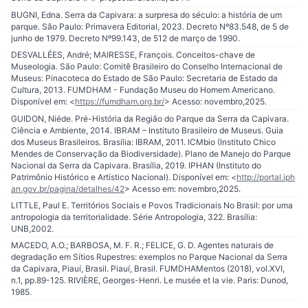
BUGNI, Edna. Serra da Capivara: a surpresa do século: a história de um
parque. São Paulo: Primavera Editorial, 2023. Decreto Nº83.548, de 5 de
junho de 1979. Decreto Nº99.143, de 512 de março de 1990.
DESVALLÉES, André; MAIRESSE, François. Conceitos-chave de
Museologia. São Paulo: Comitê Brasileiro do Conselho Internacional de
Museus: Pinacoteca do Estado de São Paulo: Secretaria de Estado da
Cultura, 2013. FUMDHAM - Fundação Museu do Homem Americano.
Disponível em: <
https://fumdham.org.br/
> Acesso: novembro,2025.
GUIDON, Niéde. Pré-História da Região do Parque da Serra da Capivara.
Ciência e Ambiente, 2014. IBRAM – Instituto Brasileiro de Museus. Guia
dos Museus Brasileiros. Brasília: IBRAM, 2011. ICMbio (Instituto Chico
Mendes de Conservação da Biodiversidade). Plano de Manejo do Parque
Nacional da Serra da Capivara. Brasília, 2019. IPHAN (Instituto do
Patrimônio Histórico e Artístico Nacional). Disponível em: <
http://portal.iph
an.gov.br/pagina/detalhes/42
> Acesso em: novembro,2025.
LITTLE, Paul E. Territórios Sociais e Povos Tradicionais No Brasil: por uma
antropologia da territorialidade. Série Antropologia, 322. Brasília:
UNB,2002.
MACEDO, A.O.; BARBOSA, M. F. R.; FELICE, G. D. Agentes naturais de
degradação em Sítios Rupestres: exemplos no Parque Nacional da Serra
da Capivara, Piauí, Brasil. Piauí, Brasil. FUMDHAMentos (2018), vol.XVI,
n.1, pp.89-125. RIVIÈRE, Georges-Henri. Le musée et la vie. Paris: Dunod,
1985.