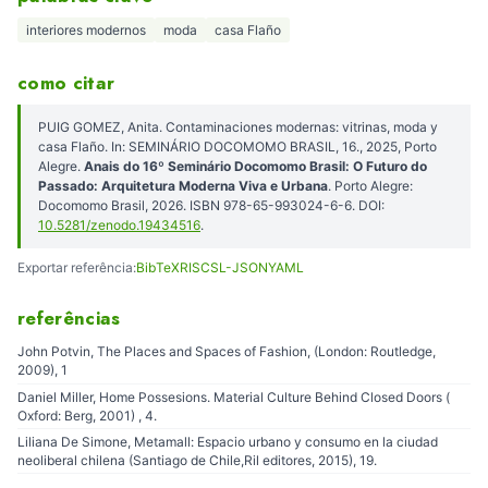
interiores modernos
moda
casa Flaño
como citar
PUIG GOMEZ, Anita. Contaminaciones modernas: vitrinas, moda y
casa Flaño. In: SEMINÁRIO DOCOMOMO BRASIL, 16., 2025, Porto
Alegre.
Anais do 16º Seminário Docomomo Brasil: O Futuro do
Passado: Arquitetura Moderna Viva e Urbana
. Porto Alegre:
Docomomo Brasil, 2026. ISBN 978-65-993024-6-6. DOI:
10.5281/zenodo.19434516
.
Exportar referência:
BibTeX
RIS
CSL-JSON
YAML
referências
John Potvin, The Places and Spaces of Fashion, (London: Routledge,
2009), 1
Daniel Miller, Home Possesions. Material Culture Behind Closed Doors (
Oxford: Berg, 2001) , 4.
Liliana De Simone, Metamall: Espacio urbano y consumo en la ciudad
neoliberal chilena (Santiago de Chile,Ril editores, 2015), 19.