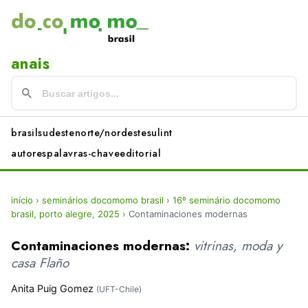
anais
brasil
sudeste
norte/nordeste
sul
int
autores
palavras-chave
editorial
início
›
seminários docomomo brasil
›
16º seminário docomomo
brasil, porto alegre, 2025
›
Contaminaciones modernas
Contaminaciones modernas:
vitrinas, moda y
casa Flaño
Anita Puig Gomez
(UFT-Chile)