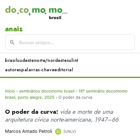
anais
brasil
sudeste
norte/nordeste
sul
int
autores
palavras-chave
editorial
início
›
seminários docomomo brasil
›
16º seminário docomomo
brasil, porto alegre, 2025
›
O poder da curva
O poder da curva:
vida e morte de uma
arquitetura cívica norte-americana, 1947–66
Marcos Amado Petroli
(UNLV)