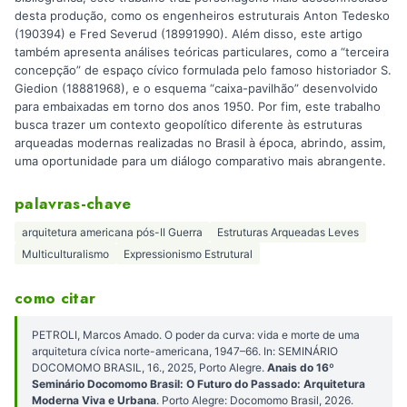
desta produção, como os engenheiros estruturais Anton Tedesko
(190394) e Fred Severud (18991990). Além disso, este artigo
também apresenta análises teóricas particulares, como a “terceira
concepção” de espaço cívico formulada pelo famoso historiador S.
Giedion (18881968), e o esquema “caixa-pavilhão” desenvolvido
para embaixadas em torno dos anos 1950. Por fim, este trabalho
busca trazer um contexto geopolítico diferente às estruturas
arqueadas modernas realizadas no Brasil à época, abrindo, assim,
uma oportunidade para um diálogo comparativo mais abrangente.
palavras-chave
arquitetura americana pós-II Guerra
Estruturas Arqueadas Leves
Multiculturalismo
Expressionismo Estrutural
como citar
PETROLI, Marcos Amado. O poder da curva: vida e morte de uma
arquitetura cívica norte-americana, 1947–66. In: SEMINÁRIO
DOCOMOMO BRASIL, 16., 2025, Porto Alegre.
Anais do 16º
Seminário Docomomo Brasil: O Futuro do Passado: Arquitetura
Moderna Viva e Urbana
. Porto Alegre: Docomomo Brasil, 2026.