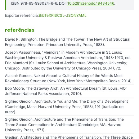
ISBN 978-65-993024-6-6. DOI:
10.5281/zenodo.19434546
.
Exportar referência:
BibTeX
RIS
CSL-JSON
YAML
referências
David P. Billington, The Bridge and The Tower: The New Art of Structural
Engineering (Princeton: Princeton University Press, 1983).
Joseph Passonneau, “Memoirs,” in Modern Architecture in St. Louis:
Washington University & Postwar American Architecture, 1948-1973, ed.
Eric Mumford (St. Louis: School of Architecture, Washington University;
Chicago: Distributed by the University of Chicago Press, 2004), 72.
Alastair Gordon, Naked Airport: a Cultural History of the World’s Most
Revolutionary Structure (New York, New York: Metropolitan Books, 2014).
Bob Moore, The Gateway Arch: An Architectural Dream (St. Louis, MO:
Jefferson National Parks Association, 2010).
Sigfried Giedion, Architecture You and Me: The Diary of a Development
(Cambridge, Mass: Harvard University Press, 1958), 191 (tradução do
autor).
Sigfried Giedion, Architecture and The Phenomena of Transition: The
Three Space Conceptions in Architecture (Cambridge, MA: Harvard
University Press, 1971).
Giedion, Architecture and The Phenomena of Transition: The Three Space