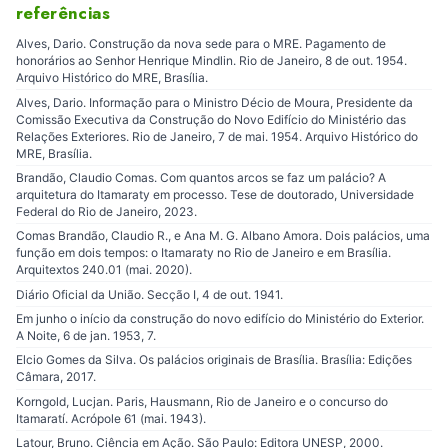
referências
Alves, Dario. Construção da nova sede para o MRE. Pagamento de
honorários ao Senhor Henrique Mindlin. Rio de Janeiro, 8 de out. 1954.
Arquivo Histórico do MRE, Brasília.
Alves, Dario. Informação para o Ministro Décio de Moura, Presidente da
Comissão Executiva da Construção do Novo Edifício do Ministério das
Relações Exteriores. Rio de Janeiro, 7 de mai. 1954. Arquivo Histórico do
MRE, Brasília.
Brandão, Claudio Comas. Com quantos arcos se faz um palácio? A
arquitetura do Itamaraty em processo. Tese de doutorado, Universidade
Federal do Rio de Janeiro, 2023.
Comas Brandão, Claudio R., e Ana M. G. Albano Amora. Dois palácios, uma
função em dois tempos: o Itamaraty no Rio de Janeiro e em Brasília.
Arquitextos 240.01 (mai. 2020).
Diário Oficial da União. Secção I, 4 de out. 1941.
Em junho o início da construção do novo edifício do Ministério do Exterior.
A Noite, 6 de jan. 1953, 7.
Elcio Gomes da Silva. Os palácios originais de Brasília. Brasília: Edições
Câmara, 2017.
Korngold, Lucjan. Paris, Hausmann, Rio de Janeiro e o concurso do
Itamaratí. Acrópole 61 (mai. 1943).
Latour, Bruno. Ciência em Ação. São Paulo: Editora UNESP, 2000.