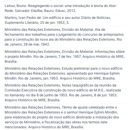
Latour, Bruno. Reagregando o social: uma introdução à teoria do Ator-
Rede. Salvador: Edufba; Bauru: Edusc, 2012.
Martins, Ivan Pedro de. Um edifício e seu autor. Diário de Notícias,
Suplemento Literário, 25 de jan. 1953, 5.
Ministério das Relações Exteriores, Divisão do Material. Ata de
fechamento dos trabalhos para o julgamento do concurso de anteprojetos
para a construção da nova ala do Ministério das Relações Exteriores. Rio
de Janeiro, 28 de mai. 1942.
Ministério das Relações Exteriores, Divisão do Material. Informações sôbre
o projeto Mindlin. Rio de Janeiro, 7 de fev. 1957. Arquivo Histórico do MRE,
Brasília.
Ministério das Relações Exteriores. Estudo preliminar para o novo edifício
do Ministério das Relações Exteriores: apresentado por Henrique Ephim
Mindlin. Rio de Janeiro, jan. 1953. Arquivo Histórico do MRE, Brasília.
Ministério das Relações Exteriores. Notas taquigráficas da reunião da
Comissão Executiva da construção do novo edifício do M.R.E., realizada
no Itamaraty no dia 8 de junho de 1953. Rio de Janeiro, 8 de jun. 1953.
Arquivo Histórico do MRE, Brasília.
Ministério das Relações Exteriores. Têrmo de ajuste celebrado entre o
Ministério das Relações Exteriores e o senhor Henrique Ephim Mindlin,
para elaboração do projeto do novo edifício destinado a instalação dos
serviços do Ministério, e fiscalização das obras nos termos nele
mencionados. Arquivo Histórico do MRE, Brasília.