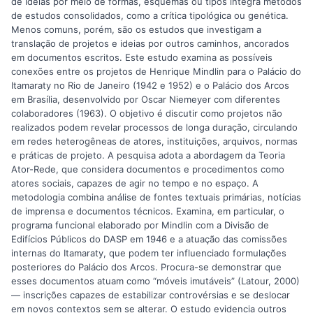
de ideias por meio de formas, esquemas ou tipos integra métodos
de estudos consolidados, como a crítica tipológica ou genética.
Menos comuns, porém, são os estudos que investigam a
translação de projetos e ideias por outros caminhos, ancorados
em documentos escritos. Este estudo examina as possíveis
conexões entre os projetos de Henrique Mindlin para o Palácio do
Itamaraty no Rio de Janeiro (1942 e 1952) e o Palácio dos Arcos
em Brasília, desenvolvido por Oscar Niemeyer com diferentes
colaboradores (1963). O objetivo é discutir como projetos não
realizados podem revelar processos de longa duração, circulando
em redes heterogêneas de atores, instituições, arquivos, normas
e práticas de projeto. A pesquisa adota a abordagem da Teoria
Ator-Rede, que considera documentos e procedimentos como
atores sociais, capazes de agir no tempo e no espaço. A
metodologia combina análise de fontes textuais primárias, notícias
de imprensa e documentos técnicos. Examina, em particular, o
programa funcional elaborado por Mindlin com a Divisão de
Edifícios Públicos do DASP em 1946 e a atuação das comissões
internas do Itamaraty, que podem ter influenciado formulações
posteriores do Palácio dos Arcos. Procura-se demonstrar que
esses documentos atuam como “móveis imutáveis” (Latour, 2000)
— inscrições capazes de estabilizar controvérsias e se deslocar
em novos contextos sem se alterar. O estudo evidencia outros