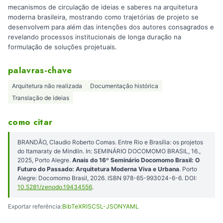
mecanismos de circulação de ideias e saberes na arquitetura
moderna brasileira, mostrando como trajetórias de projeto se
desenvolvem para além das intenções dos autores consagrados e
revelando processos institucionais de longa duração na
formulação de soluções projetuais.
palavras-chave
Arquitetura não realizada
Documentação histórica
Translação de ideias
como citar
BRANDÃO, Claudio Roberto Comas. Entre Rio e Brasília: os projetos
do Itamaraty de Mindlin. In: SEMINÁRIO DOCOMOMO BRASIL, 16.,
2025, Porto Alegre.
Anais do 16º Seminário Docomomo Brasil: O
Futuro do Passado: Arquitetura Moderna Viva e Urbana
. Porto
Alegre: Docomomo Brasil, 2026. ISBN 978-65-993024-6-6. DOI:
10.5281/zenodo.19434556
.
Exportar referência:
BibTeX
RIS
CSL-JSON
YAML