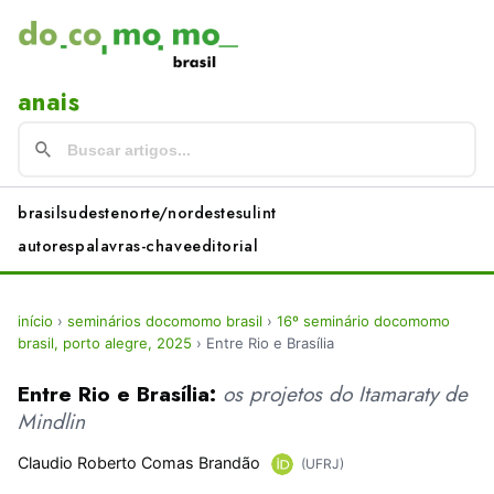
anais
brasil
sudeste
norte/nordeste
sul
int
autores
palavras-chave
editorial
início
›
seminários docomomo brasil
›
16º seminário docomomo
brasil, porto alegre, 2025
›
Entre Rio e Brasília
Entre Rio e Brasília:
os projetos do Itamaraty de
Mindlin
Claudio Roberto Comas Brandão
(UFRJ)