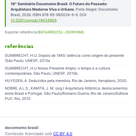
16º Seminário Docomomo Brasil: O Futuro do Passado:
Arquitetura Moderna Viva e Urbana
. Porto Alegre: Docomomo
Brasil, 2026. ISBN 978-65-993024-6-6. DOI:
10.5281/zenodo.19434606
.
Exportar referência:
BibTeX
RIS
CSL-JSON
YAML
referências
GUMBRECHT, H.U. Depois de 1945: latência como origem do presente
(São Paulo, UNESP, 2015a
GUMBRECHT, H.U Nosso Presente Amplo: o tempo e a cultura
contemporânea. São Paulo, UNESP, 2015b.
HUYSSEN, A. Seduzidos pela memória. Rio de Janeiro, Aeroplano, 2000.
NOBRE, A.L.S., KAMITA, J. M. (org.) Arquitetura Atlântica: deslocamentos
entre Brasil e Portugal. São Paulo/Romano Guerra, Rio de Janeiro/Editora
PUC-Rio, 2010
docomomo brasil
Conteúdo licenciado sob
CC BY 4.0