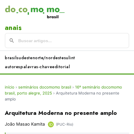
anais
brasil
sudeste
norte/nordeste
sul
int
autores
palavras-chave
editorial
início
›
seminários docomomo brasil
›
16º seminário docomomo
brasil, porto alegre, 2025
›
Arquitetura Moderna no presente
amplo
Arquitetura Moderna no presente amplo
João Masao Kamita
(PUC-Rio)