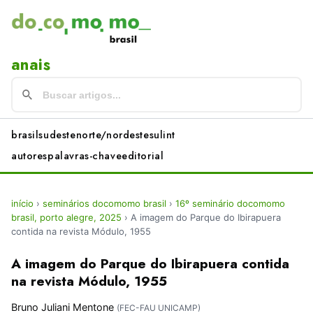
anais
brasil
sudeste
norte/nordeste
sul
int
autores
palavras-chave
editorial
início
›
seminários docomomo brasil
›
16º seminário docomomo
brasil, porto alegre, 2025
›
A imagem do Parque do Ibirapuera
contida na revista Módulo, 1955
A imagem do Parque do Ibirapuera contida
na revista Módulo, 1955
Bruno Juliani Mentone
(FEC-FAU UNICAMP)