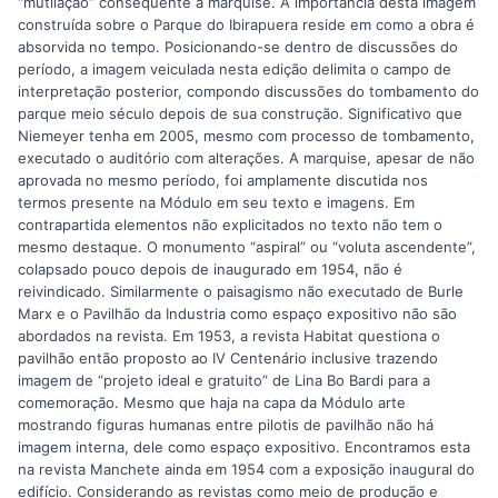
“mutilação” consequente a marquise. A importância desta imagem
construída sobre o Parque do Ibirapuera reside em como a obra é
absorvida no tempo. Posicionando-se dentro de discussões do
período, a imagem veiculada nesta edição delimita o campo de
interpretação posterior, compondo discussões do tombamento do
parque meio século depois de sua construção. Significativo que
Niemeyer tenha em 2005, mesmo com processo de tombamento,
executado o auditório com alterações. A marquise, apesar de não
aprovada no mesmo período, foi amplamente discutida nos
termos presente na Módulo em seu texto e imagens. Em
contrapartida elementos não explicitados no texto não tem o
mesmo destaque. O monumento “aspiral” ou “voluta ascendente”,
colapsado pouco depois de inaugurado em 1954, não é
reivindicado. Similarmente o paisagismo não executado de Burle
Marx e o Pavilhão da Industria como espaço expositivo não são
abordados na revista. Em 1953, a revista Habitat questiona o
pavilhão então proposto ao IV Centenário inclusive trazendo
imagem de “projeto ideal e gratuito” de Lina Bo Bardi para a
comemoração. Mesmo que haja na capa da Módulo arte
mostrando figuras humanas entre pilotis de pavilhão não há
imagem interna, dele como espaço expositivo. Encontramos esta
na revista Manchete ainda em 1954 com a exposição inaugural do
edifício. Considerando as revistas como meio de produção e