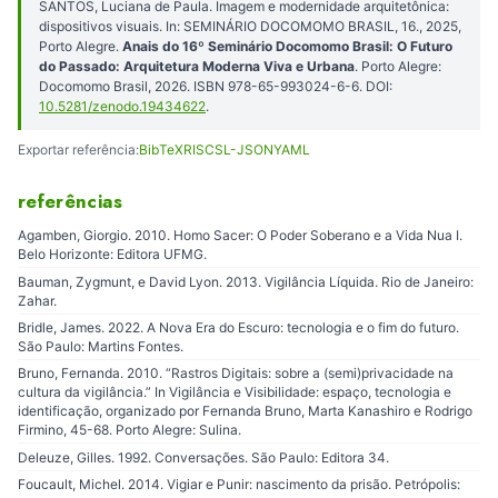
SANTOS, Luciana de Paula. Imagem e modernidade arquitetônica:
dispositivos visuais. In: SEMINÁRIO DOCOMOMO BRASIL, 16., 2025,
Porto Alegre.
Anais do 16º Seminário Docomomo Brasil: O Futuro
do Passado: Arquitetura Moderna Viva e Urbana
. Porto Alegre:
Docomomo Brasil, 2026. ISBN 978-65-993024-6-6. DOI:
10.5281/zenodo.19434622
.
Exportar referência:
BibTeX
RIS
CSL-JSON
YAML
referências
Agamben, Giorgio. 2010. Homo Sacer: O Poder Soberano e a Vida Nua I.
Belo Horizonte: Editora UFMG.
Bauman, Zygmunt, e David Lyon. 2013. Vigilância Líquida. Rio de Janeiro:
Zahar.
Bridle, James. 2022. A Nova Era do Escuro: tecnologia e o fim do futuro.
São Paulo: Martins Fontes.
Bruno, Fernanda. 2010. “Rastros Digitais: sobre a (semi)privacidade na
cultura da vigilância.” In Vigilância e Visibilidade: espaço, tecnologia e
identificação, organizado por Fernanda Bruno, Marta Kanashiro e Rodrigo
Firmino, 45-68. Porto Alegre: Sulina.
Deleuze, Gilles. 1992. Conversações. São Paulo: Editora 34.
Foucault, Michel. 2014. Vigiar e Punir: nascimento da prisão. Petrópolis: