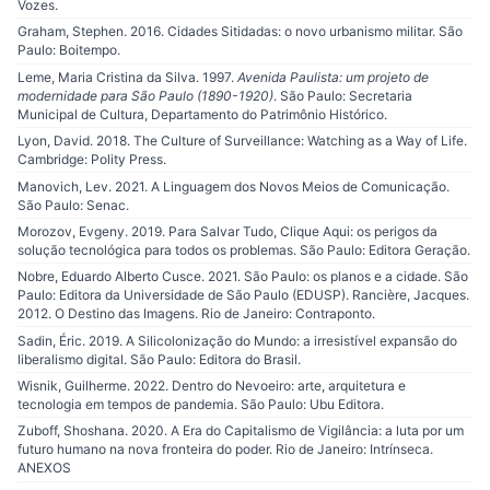
Vozes.
Graham, Stephen. 2016. Cidades Sitidadas: o novo urbanismo militar. São
Paulo: Boitempo.
Leme, Maria Cristina da Silva. 1997.
Avenida Paulista: um projeto de
modernidade para São Paulo (1890-1920)
. São Paulo: Secretaria
Municipal de Cultura, Departamento do Patrimônio Histórico.
Lyon, David. 2018. The Culture of Surveillance: Watching as a Way of Life.
Cambridge: Polity Press.
Manovich, Lev. 2021. A Linguagem dos Novos Meios de Comunicação.
São Paulo: Senac.
Morozov, Evgeny. 2019. Para Salvar Tudo, Clique Aqui: os perigos da
solução tecnológica para todos os problemas. São Paulo: Editora Geração.
Nobre, Eduardo Alberto Cusce. 2021. São Paulo: os planos e a cidade. São
Paulo: Editora da Universidade de São Paulo (EDUSP). Rancière, Jacques.
2012. O Destino das Imagens. Rio de Janeiro: Contraponto.
Sadin, Éric. 2019. A Silicolonização do Mundo: a irresistível expansão do
liberalismo digital. São Paulo: Editora do Brasil.
Wisnik, Guilherme. 2022. Dentro do Nevoeiro: arte, arquitetura e
tecnologia em tempos de pandemia. São Paulo: Ubu Editora.
Zuboff, Shoshana. 2020. A Era do Capitalismo de Vigilância: a luta por um
futuro humano na nova fronteira do poder. Rio de Janeiro: Intrínseca.
ANEXOS