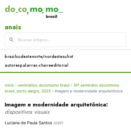
anais
brasil
sudeste
norte/nordeste
sul
int
autores
palavras-chave
editorial
início
›
seminários docomomo brasil
›
16º seminário docomomo
brasil, porto alegre, 2025
›
Imagem e modernidade arquitetônica
Imagem e modernidade arquitetônica:
dispositivos visuais
Luciana de Paula Santos
(USP)