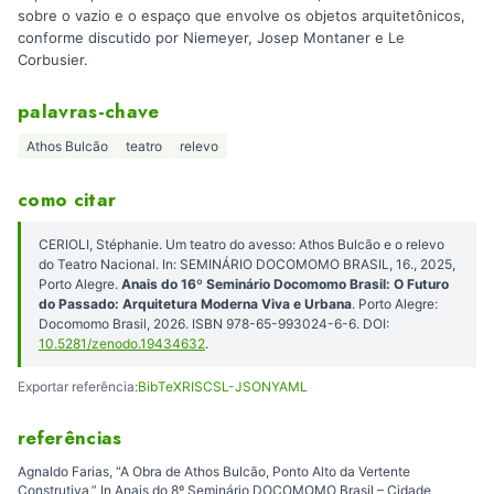
sobre o vazio e o espaço que envolve os objetos arquitetônicos,
conforme discutido por Niemeyer, Josep Montaner e Le
Corbusier.
palavras-chave
Athos Bulcão
teatro
relevo
como citar
CERIOLI, Stéphanie. Um teatro do avesso: Athos Bulcão e o relevo
do Teatro Nacional. In: SEMINÁRIO DOCOMOMO BRASIL, 16., 2025,
Porto Alegre.
Anais do 16º Seminário Docomomo Brasil: O Futuro
do Passado: Arquitetura Moderna Viva e Urbana
. Porto Alegre:
Docomomo Brasil, 2026. ISBN 978-65-993024-6-6. DOI:
10.5281/zenodo.19434632
.
Exportar referência:
BibTeX
RIS
CSL-JSON
YAML
referências
Agnaldo Farias, “A Obra de Athos Bulcão, Ponto Alto da Vertente
Construtiva,” In Anais do 8º Seminário DOCOMOMO Brasil – Cidade