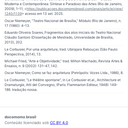
Moderna e Contemporânea: Síntese e Paradoxo das Artes (Rio de Janeiro,
2009), 1–11, <
https://publicacoes.docomomobrasil.com/anais/article/view/
1240/1139
> acesso em 13 set. 2025.
Oscar Niemeyer, “Teatro Nacional de Brasília,” Módulo (Rio de Janeiro), n.
17 (1960): 4–13.
Eduardo Oliveira Soares, Fragmentos dos atos iniciais do Teatro Nacional
Cláudio Santoro (Dissertação de Mestrado, Universidade de Brasília,
2013), 202.
Le Corbusier, Por uma arquitetura, trad. Ubirajara Rebouças (São Paulo:
Perspectiva, 2014), 13.
Michael Fried, “Arte e Objetividade,” trad. Milton Machado, Revista Artes &
Ensaios, n. 9 (2002): 131–47, 142.
Oscar Niemeyer, Como se faz arquitetura (Petrópolis: Vozes Ltda., 1986), 8.
Le Corbusier, “Le théâtre spontane”, in Le Corbusier et.al., Architecture et
Dramaturgie, Atti del Convegno, (Paris: Flammarion Editeur, 1948): 149-
186. tradução nossa.
docomomo brasil
Conteúdo licenciado sob
CC BY 4.0