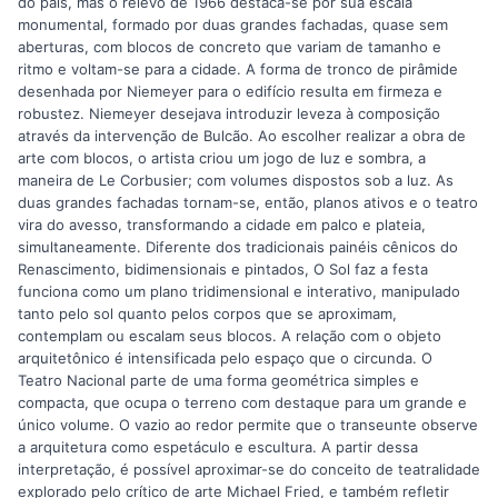
do país, mas o relevo de 1966 destaca-se por sua escala
monumental, formado por duas grandes fachadas, quase sem
aberturas, com blocos de concreto que variam de tamanho e
ritmo e voltam-se para a cidade. A forma de tronco de pirâmide
desenhada por Niemeyer para o edifício resulta em firmeza e
robustez. Niemeyer desejava introduzir leveza à composição
através da intervenção de Bulcão. Ao escolher realizar a obra de
arte com blocos, o artista criou um jogo de luz e sombra, a
maneira de Le Corbusier; com volumes dispostos sob a luz. As
duas grandes fachadas tornam-se, então, planos ativos e o teatro
vira do avesso, transformando a cidade em palco e plateia,
simultaneamente. Diferente dos tradicionais painéis cênicos do
Renascimento, bidimensionais e pintados, O Sol faz a festa
funciona como um plano tridimensional e interativo, manipulado
tanto pelo sol quanto pelos corpos que se aproximam,
contemplam ou escalam seus blocos. A relação com o objeto
arquitetônico é intensificada pelo espaço que o circunda. O
Teatro Nacional parte de uma forma geométrica simples e
compacta, que ocupa o terreno com destaque para um grande e
único volume. O vazio ao redor permite que o transeunte observe
a arquitetura como espetáculo e escultura. A partir dessa
interpretação, é possível aproximar-se do conceito de teatralidade
explorado pelo crítico de arte Michael Fried, e também refletir