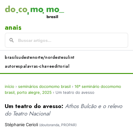
anais
brasil
sudeste
norte/nordeste
sul
int
autores
palavras-chave
editorial
início
›
seminários docomomo brasil
›
16º seminário docomomo
brasil, porto alegre, 2025
›
Um teatro do avesso
Um teatro do avesso:
Athos Bulcão e o relevo
do Teatro Nacional
Stéphanie Cerioli
(doutoranda, PROPAR)