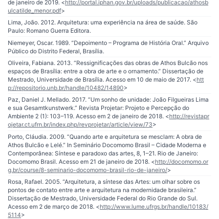
de janeiro de 2019. <
http://portal.iphan.gov.br/uploads/publicacao/athosb
ulcatilde_menor.pdf
>
Lima, João. 2012. Arquitetura: uma experiência na área de saúde. São
Paulo: Romano Guerra Editora.
Niemeyer, Oscar. 1989. “Depoimento – Programa de História Oral.” Arquivo
Público do Distrito Federal, Brasília.
Oliveira, Fabiana. 2013. “Ressignificações das obras de Athos Bulcão nos
espaços de Brasília: entre a obra de arte e o ornamento.” Dissertação de
Mestrado, Universidade de Brasília. Acesso em 10 de maio de 2017. <
htt
p://repositorio.unb.br/handle/10482/14890
>
Paz, Daniel J. Mellado. 2017. “Um sonho de unidade: João Filgueiras Lima
e sua Gesamtkunstwerk.” Revista Projetar: Projeto e Percepção do
Ambiente 2 (1): 103–119. Acesso em 2 de janeiro de 2018. <
http://revistapr
ojetar.ct.ufrn.br/index.php/revprojetar/article/view/73
>
Porto, Cláudia. 2009. “Quando arte e arquitetura se mesclam: A obra de
Athos Bulcão e Lelé.” In Seminário Docomomo Brasil – Cidade Moderna e
Contemporânea: Síntese e paradoxo das artes, 8, 1–21. Rio de Janeiro:
Docomomo Brasil. Acesso em 21 de janeiro de 2018. <
http://docomomo.or
g.br/course/8-seminario-docomomo-brasil-rio-de-janeiro/
>
Rosa, Rafael. 2005. “Arquitetura, a síntese das Artes: um olhar sobre os
pontos de contato entre arte e arquitetura na modernidade brasileira.”
Dissertação de Mestrado, Universidade Federal do Rio Grande do Sul.
Acesso em 2 de março de 2018. <
http://www.lume.ufrgs.br/handle/10183/
5114
>