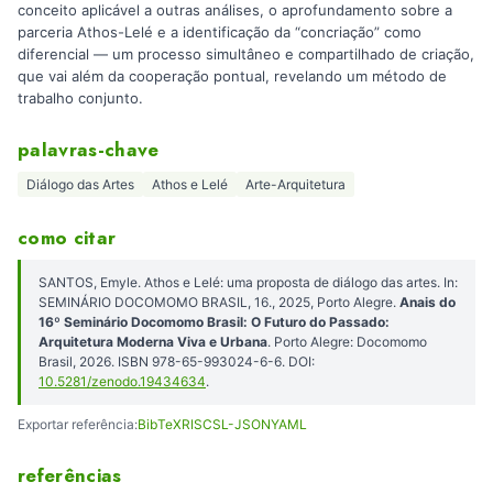
conceito aplicável a outras análises, o aprofundamento sobre a
parceria Athos-Lelé e a identificação da “concriação” como
diferencial — um processo simultâneo e compartilhado de criação,
que vai além da cooperação pontual, revelando um método de
trabalho conjunto.
palavras-chave
Diálogo das Artes
Athos e Lelé
Arte-Arquitetura
como citar
SANTOS, Emyle. Athos e Lelé: uma proposta de diálogo das artes. In:
SEMINÁRIO DOCOMOMO BRASIL, 16., 2025, Porto Alegre.
Anais do
16º Seminário Docomomo Brasil: O Futuro do Passado:
Arquitetura Moderna Viva e Urbana
. Porto Alegre: Docomomo
Brasil, 2026. ISBN 978-65-993024-6-6. DOI:
10.5281/zenodo.19434634
.
Exportar referência:
BibTeX
RIS
CSL-JSON
YAML
referências