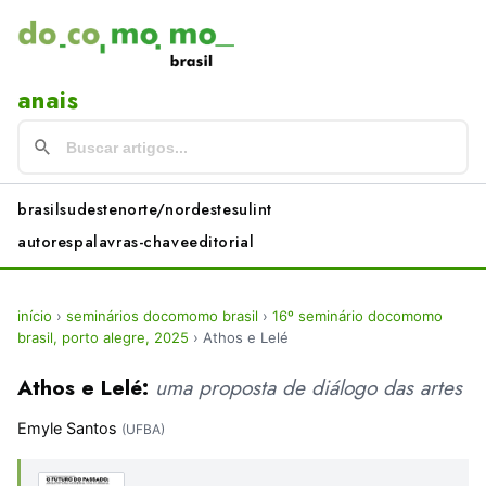
anais
brasil
sudeste
norte/nordeste
sul
int
autores
palavras-chave
editorial
início
›
seminários docomomo brasil
›
16º seminário docomomo
brasil, porto alegre, 2025
›
Athos e Lelé
Athos e Lelé:
uma proposta de diálogo das artes
Emyle Santos
(UFBA)