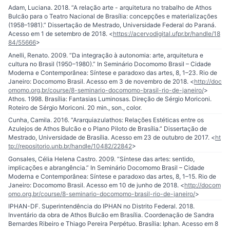
Adam, Luciana. 2018. “A relação arte - arquitetura no trabalho de Athos
Bulcão para o Teatro Nacional de Brasília: concepções e materializações
(1958–1981).” Dissertação de Mestrado, Universidade Federal do Paraná.
Acesso em 1 de setembro de 2018. <
https://acervodigital.ufpr.br/handle/18
84/55666
>
Anelli, Renato. 2009. “Da integração à autonomia: arte, arquitetura e
cultura no Brasil (1950–1980).” In Seminário Docomomo Brasil – Cidade
Moderna e Contemporânea: Síntese e paradoxo das artes, 8, 1–23. Rio de
Janeiro: Docomomo Brasil. Acesso em 3 de novembro de 2018. <
http://doc
omomo.org.br/course/8-seminario-docomomo-brasil-rio-de-janeiro/
>
Athos. 1998. Brasília: Fantasias Luminosas. Direção de Sérgio Moriconi.
Roteiro de Sérgio Moriconi. 20 min., son., color.
Cunha, Camila. 2016. “Ararquiazulathos: Relações Estéticas entre os
Azulejos de Athos Bulcão e o Plano Piloto de Brasília.” Dissertação de
Mestrado, Universidade de Brasília. Acesso em 23 de outubro de 2017. <
ht
tp://repositorio.unb.br/handle/10482/22842
>
Gonsales, Célia Helena Castro. 2009. “Síntese das artes: sentido,
implicações e abrangência.” In Seminário Docomomo Brasil – Cidade
Moderna e Contemporânea: Síntese e paradoxo das artes, 8, 1–15. Rio de
Janeiro: Docomomo Brasil. Acesso em 10 de junho de 2018. <
http://docom
omo.org.br/course/8-seminario-docomomo-brasil-rio-de-janeiro/
>
IPHAN-DF. Superintendência do IPHAN no Distrito Federal. 2018.
Inventário da obra de Athos Bulcão em Brasília. Coordenação de Sandra
Bernardes Ribeiro e Thiago Pereira Perpétuo. Brasília: Iphan. Acesso em 8