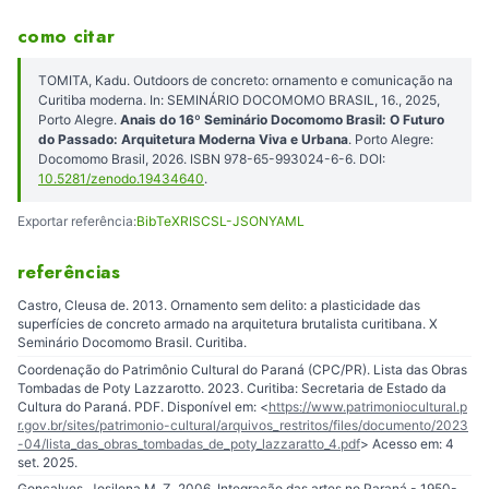
como citar
TOMITA, Kadu. Outdoors de concreto: ornamento e comunicação na
Curitiba moderna. In: SEMINÁRIO DOCOMOMO BRASIL, 16., 2025,
Porto Alegre.
Anais do 16º Seminário Docomomo Brasil: O Futuro
do Passado: Arquitetura Moderna Viva e Urbana
. Porto Alegre:
Docomomo Brasil, 2026. ISBN 978-65-993024-6-6. DOI:
10.5281/zenodo.19434640
.
Exportar referência:
BibTeX
RIS
CSL-JSON
YAML
referências
Castro, Cleusa de. 2013. Ornamento sem delito: a plasticidade das
superfícies de concreto armado na arquitetura brutalista curitibana. X
Seminário Docomomo Brasil. Curitiba.
Coordenação do Patrimônio Cultural do Paraná (CPC/PR). Lista das Obras
Tombadas de Poty Lazzarotto. 2023. Curitiba: Secretaria de Estado da
Cultura do Paraná. PDF. Disponível em: <
https://www.patrimoniocultural.p
r.gov.br/sites/patrimonio-cultural/arquivos_restritos/files/documento/2023
-04/lista_das_obras_tombadas_de_poty_lazzaratto_4.pdf
> Acesso em: 4
set. 2025.
Gonçalves, Josilena M. Z. 2006. Integração das artes no Paraná - 1950-