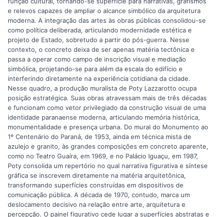
função cultural, tornando-se superfície para narrativas, grafismos
e relevos capazes de ampliar o alcance simbólico da arquitetura
moderna. A integração das artes às obras públicas consolidou-se
como política deliberada, articulando modernidade estética e
projeto de Estado, sobretudo a partir do pós-guerra. Nesse
contexto, o concreto deixa de ser apenas matéria tectônica e
passa a operar como campo de inscrição visual e mediação
simbólica, projetando-se para além da escala do edifício e
interferindo diretamente na experiência cotidiana da cidade.
Nesse quadro, a produção muralista de Poty Lazzarotto ocupa
posição estratégica. Suas obras atravessam mais de três décadas
e funcionam como vetor privilegiado da construção visual de uma
identidade paranaense moderna, articulando memória histórica,
monumentalidade e presença urbana. Do mural do Monumento ao
1º Centenário do Paraná, de 1953, ainda em técnica mista de
azulejo e granito, às grandes composições em concreto aparente,
como no Teatro Guaíra, em 1969, e no Palácio Iguaçu, em 1987,
Poty consolida um repertório no qual narrativa figurativa e síntese
gráfica se inscrevem diretamente na matéria arquitetônica,
transformando superfícies construídas em dispositivos de
comunicação pública. A década de 1970, contudo, marca um
deslocamento decisivo na relação entre arte, arquitetura e
percepção. O painel figurativo cede lugar a superfícies abstratas e