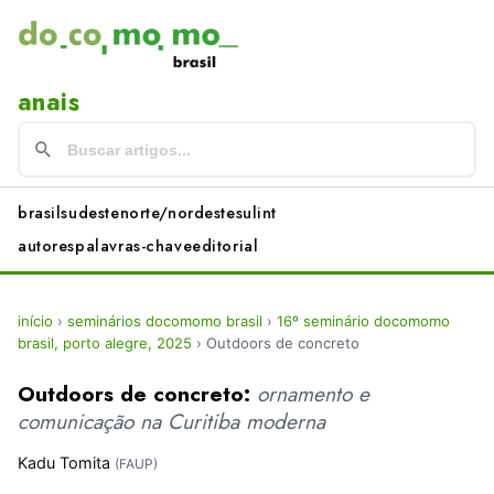
anais
brasil
sudeste
norte/nordeste
sul
int
autores
palavras-chave
editorial
início
›
seminários docomomo brasil
›
16º seminário docomomo
brasil, porto alegre, 2025
›
Outdoors de concreto
Outdoors de concreto:
ornamento e
comunicação na Curitiba moderna
Kadu Tomita
(FAUP)