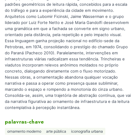
padrões geométricos de leitura rápida, concebidos para a escala
do tráfego e para a experiência da cidade em movimento.
Arquitetos como Lubomir Ficinski, Jaime Wasserman e o grupo
liderado por Luiz Forte Netto e José Maria Gandolfi desenvolvem
uma gramática em que a fachada se converte em signo urbano,
orientado pela distância, pela repetição e pelo impacto visual.
Essa linguagem ganha projeção nacional no edifício-sede da
Petrobras, em 1974, consolidando o prestígio do chamado Grupo
do Paraná (Pacheco 2010). Paralelamente, intervenções em
infraestruturas viárias radicalizam essa tendência. Trincheiras e
viadutos incorporam relevos anônimos moldados no próprio
concreto, dialogando diretamente com o fluxo motorizado.
Nessas obras, a ornamentação abandona qualquer vocação
narrativa e passa a operar como presença quase subliminar,
marcando o espaço e rompendo a monotonia do cinza urbano.
Consolida-se, assim, uma trajetória de abstração contínua, que vai
da narrativa figurativa ao ornamento de infraestrutura e da leitura
contemplativa à percepção instantânea.
palavras-chave
ornamento moderno
arte pública
iconografia urbana