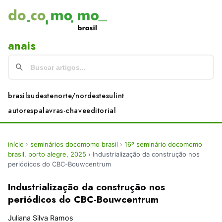
anais
brasil
sudeste
norte/nordeste
sul
int
autores
palavras-chave
editorial
início
›
seminários docomomo brasil
›
16º seminário docomomo
brasil, porto alegre, 2025
›
Industrialização da construção nos
periódicos do CBC-Bouwcentrum
Industrialização da construção nos
periódicos do CBC-Bouwcentrum
Juliana Silva Ramos