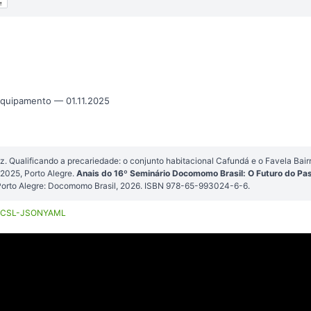
equipamento — 01.11.2025
 Qualificando a precariedade: o conjunto habitacional Cafundá e o Favela Bair
025, Porto Alegre.
Anais do 16º Seminário Docomomo Brasil: O Futuro do Pa
Porto Alegre: Docomomo Brasil, 2026. ISBN 978-65-993024-6-6.
CSL-JSON
YAML