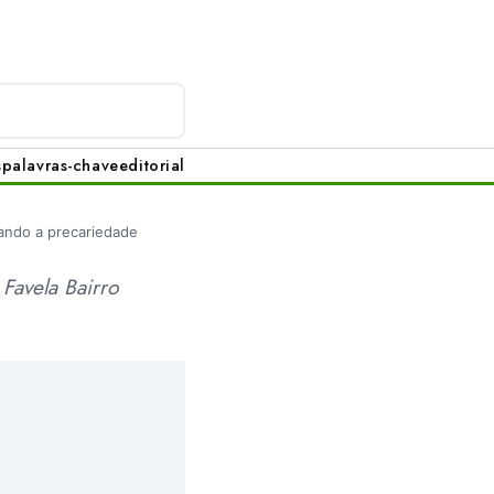
s
palavras-chave
editorial
cando a precariedade
 Favela Bairro