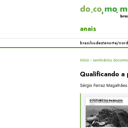
anais
brasil
sudeste
norte/nord
início
›
seminários docomom
Qualificando a
Sérgio Ferraz Magalhães