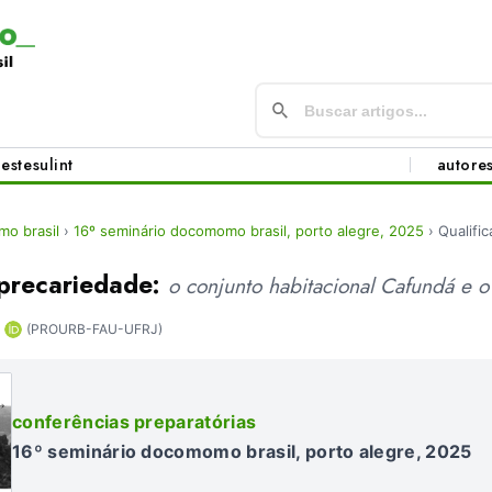
este
sul
int
autore
o brasil
›
16º seminário docomomo brasil, porto alegre, 2025
›
Qualifi
 precariedade:
o conjunto habitacional Cafundá e o
(PROURB-FAU-UFRJ)
conferências preparatórias
16º seminário docomomo brasil, porto alegre, 2025