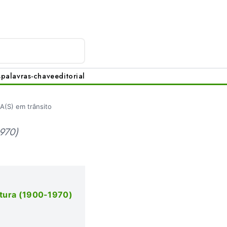
s
palavras-chave
editorial
(S) em trânsito
1970)
tetura (1900-1970)