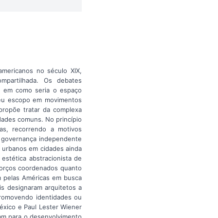
americanos no século XIX,
ompartilhada. Os debates
o em como seria o espaço
 seu escopo em movimentos
propõe tratar da complexa
idades comuns. No princípio
as, recorrendo a motivos
na governança independente
os urbanos em cidades ainda
 estética abstracionista de
forços coordenados quanto
am pelas Américas em busca
ais designaram arquitetos a
 promovendo identidades ou
éxico e Paul Lester Wiener
am para o desenvolvimento