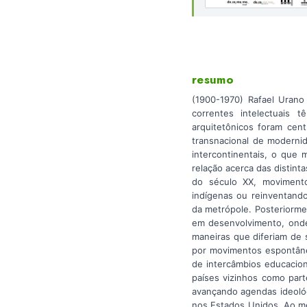
resumo
(1900-1970) Rafael Urano
correntes intelectuais 
arquitetônicos foram cen
transnacional de moderni
intercontinentais, o que
relação acerca das distint
do século XX, movimento
indígenas ou reinventando
da metrópole. Posteriormen
em desenvolvimento, onde p
maneiras que diferiam de
por movimentos espontâneo
de intercâmbios educaciona
países vizinhos como part
avançando agendas ideológ
nos Estados Unidos. Ao m