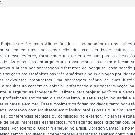
 Frajndlich e Fernando Atique Desde as independências dos países 
têm se concentrado na construção de uma identidade cultural c
trais nesse esforço, fornecendo um terreno comum para a discussã
dade. As pesquisas em arquitetura transnacional usualmente focam
 motiva a busca por abordagens diferentes de pesquisa: essa sessão 
as tradições arquitetônicas nas três Américas e seus diálogos por ident
s revivalistas propuseram uma abordagem própria de suas históri
 a arquitetura acadêmica colonial, enfatizando a autodeterminação 
te, a Arquitetura Moderna foi utilizada para projetar edifícios e plan
rofissionais abordaram o funcionalismo, a serialização industrial e a
 seus pares além mar. Esses movimentos foram moldados tanto por es
s, contando com arquitetos em trânsito: profissionais que circular
is, conferências técnicas ou comissões no exterior. Iniciativas estat
e de seus interesses estratégicos, fortalecendo laços diplomáticos,
icas. Por exemplo, Oscar Niemeyer no Brasil, Obregón Santacília no M
esmo tempo, arquitetos independentes em trânsito também contribuír