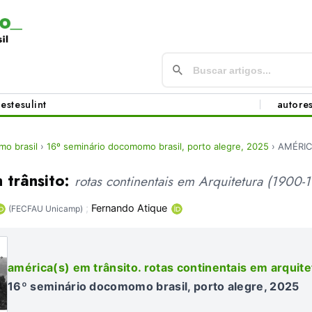
este
sul
int
autore
o brasil
›
16º seminário docomomo brasil, porto alegre, 2025
›
AMÉRICA
trânsito:
rotas continentais em Arquitetura (1900-
;
Fernando Atique
(FECFAU Unicamp)
américa(s) em trânsito. rotas continentais em arqui
16º seminário docomomo brasil, porto alegre, 2025