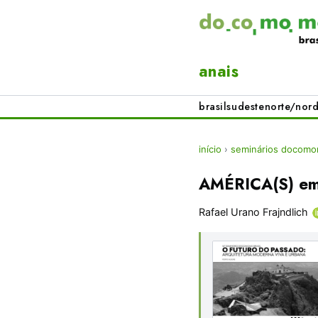
anais
brasil
sudeste
norte/nord
início
›
seminários docomom
AMÉRICA(S) em 
Rafael Urano Frajndlich