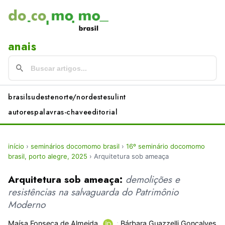
anais
brasil
sudeste
norte/nordeste
sul
int
autores
palavras-chave
editorial
início
›
seminários docomomo brasil
›
16º seminário docomomo
brasil, porto alegre, 2025
›
Arquitetura sob ameaça
Arquitetura sob ameaça:
demolições e
resistências na salvaguarda do Patrimônio
Moderno
Maísa Fonseca de Almeida
;
Bárbara Guazzelli Gonçalves