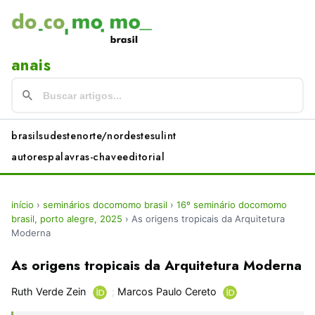
anais
brasil
sudeste
norte/nordeste
sul
int
autores
palavras-chave
editorial
início
›
seminários docomomo brasil
›
16º seminário docomomo
brasil, porto alegre, 2025
›
As origens tropicais da Arquitetura
Moderna
As origens tropicais da Arquitetura Moderna
Ruth Verde Zein
;
Marcos Paulo Cereto