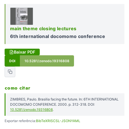
main theme closing lectures
6th international docomomo conference
Baixar PDF
DOI
10.5281/zenodo.19316808
como citar
ZIMBRES, Paulo. Brasilia facing the future. In: 6TH INTERNATIONAL
DOCOMOMO CONFERENCE. 2000. p. 312-318. DOI:
10.5281/zenodo.19316808
.
Exportar referência:
BibTeX
RIS
CSL-JSON
YAML