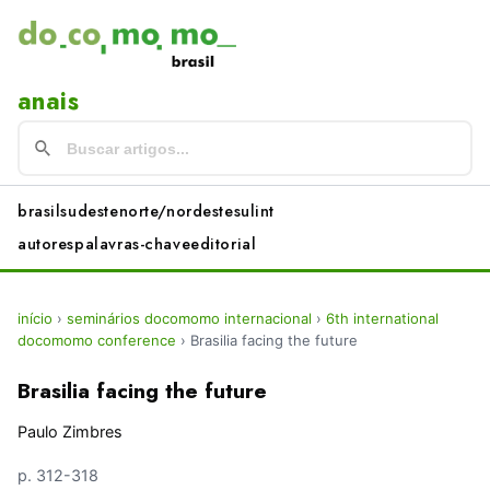
anais
brasil
sudeste
norte/nordeste
sul
int
autores
palavras-chave
editorial
início
›
seminários docomomo internacional
›
6th international
docomomo conference
›
Brasilia facing the future
Brasilia facing the future
Paulo Zimbres
p. 312-318