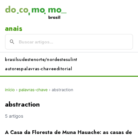
anais
brasil
sudeste
norte/nordeste
sul
int
autores
palavras-chave
editorial
início
›
palavras-chave
›
abstraction
abstraction
5 artigos
A Casa da Floresta de Muna Hauache: as casas de