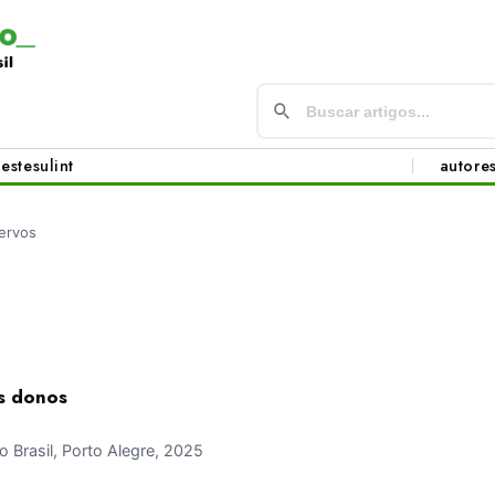
este
sul
int
autore
ervos
s donos
Brasil, Porto Alegre, 2025