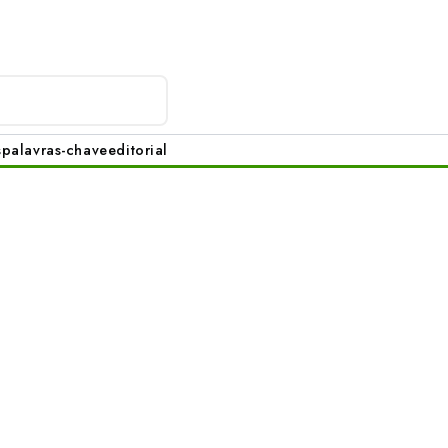
s
palavras-chave
editorial