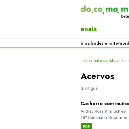
anais
brasil
sudeste
norte/nord
início
›
palavras-chave
›
ac
Acervos
3 artigos
Cachorro com muito
Andrey Rosenthal Schlee
16º Seminário Docomomo 
PDF