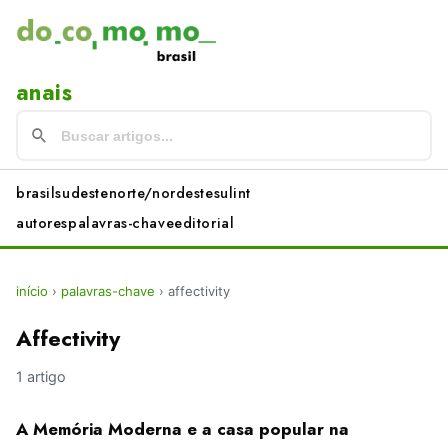
anais
brasil
sudeste
norte/nordeste
sul
int
autores
palavras-chave
editorial
início
›
palavras-chave
›
affectivity
Affectivity
1 artigo
A Memória Moderna e a casa popular na