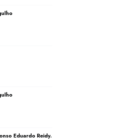
gulho
gulho
onso Eduardo Reidy.