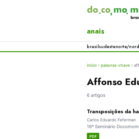
anais
brasil
sudeste
norte/nord
início
›
palavras-chave
›
af
Affonso Ed
6 artigos
Transposições da ha
Carlos Eduardo Feferman
16º Seminário Docomomo 
PDF