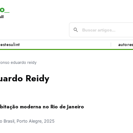
este
sul
int
autore
fonso eduardo reidy
uardo Reidy
bitação moderna no Rio de Janeiro
Brasil, Porto Alegre, 2025