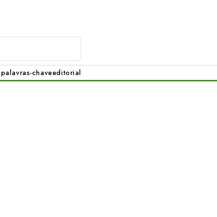
s
palavras-chave
editorial