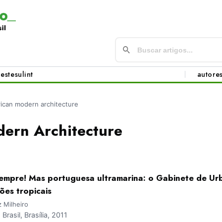
este
sul
int
autore
rican modern architecture
dern Architecture
mpre! Mas portuguesa ultramarina: o Gabinete de Urb
ões tropicais
 Milheiro
asil, Brasília, 2011