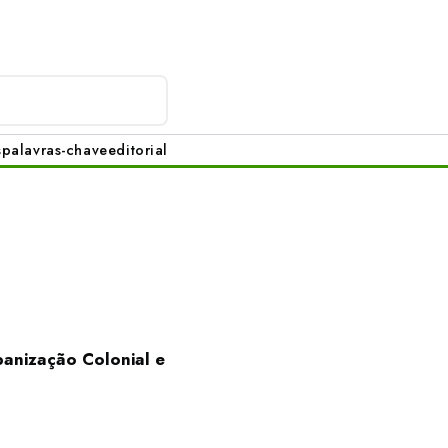
s
palavras-chave
editorial
anização Colonial e