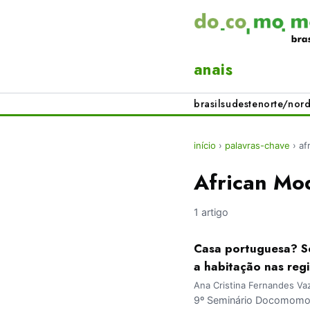
anais
brasil
sudeste
norte/nord
início
›
palavras-chave
›
af
African Mo
1 artigo
Casa portuguesa? Se
a habitação nas regi
Ana Cristina Fernandes Vaz
9º Seminário Docomomo Br