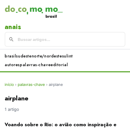
anais
brasil
sudeste
norte/nordeste
sul
int
autores
palavras-chave
editorial
início
›
palavras-chave
›
airplane
airplane
1 artigo
Voando sobre o Rio: o avião como inspiração e