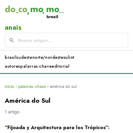
anais
brasil
sudeste
norte/nordeste
sul
int
autores
palavras-chave
editorial
início
›
palavras-chave
›
américa do sul
América do Sul
1 artigo
“Fijoada y Arquitectura para los Trópicos”: