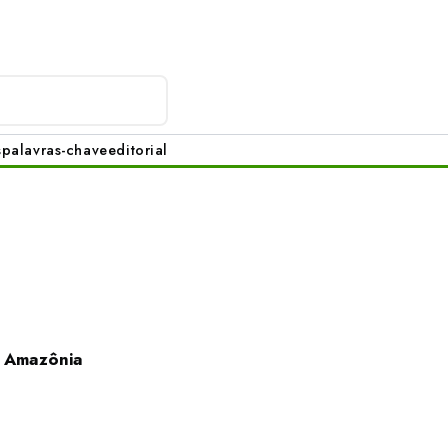
s
palavras-chave
editorial
à Amazônia