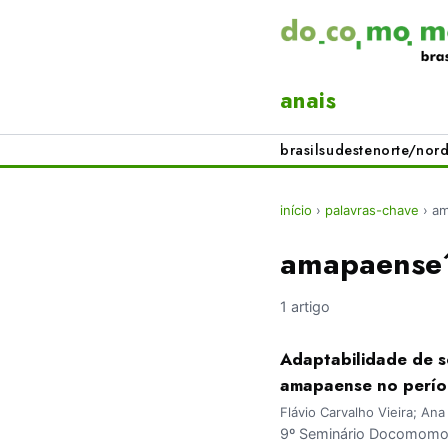
anais
brasil
sudeste
norte/nord
início
›
palavras-chave
›
am
amapaense
1 artigo
Adaptabilidade de s
amapaense no perío
Flávio Carvalho Vieira; An
9º Seminário Docomomo 