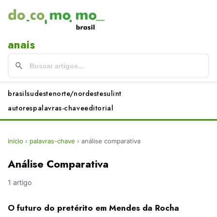
anais
brasil
sudeste
norte/nordeste
sul
int
autores
palavras-chave
editorial
início
›
palavras-chave
›
análise comparativa
Análise Comparativa
1 artigo
O futuro do pretérito em Mendes da Rocha