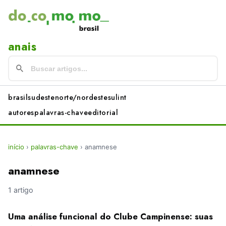
anais
brasil
sudeste
norte/nordeste
sul
int
autores
palavras-chave
editorial
início
›
palavras-chave
›
anamnese
anamnese
1 artigo
Uma análise funcional do Clube Campinense: suas