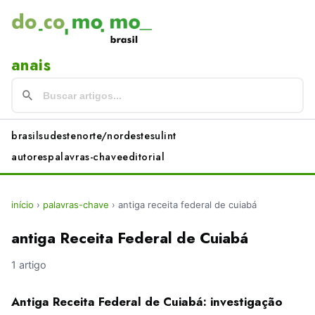
anais
brasil
sudeste
norte/nordeste
sul
int
autores
palavras-chave
editorial
início
›
palavras-chave
›
antiga receita federal de cuiabá
antiga Receita Federal de Cuiabá
1 artigo
Antiga Receita Federal de Cuiabá: investigação