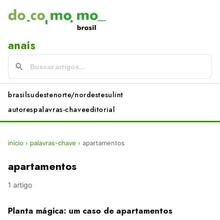
anais
brasil
sudeste
norte/nordeste
sul
int
autores
palavras-chave
editorial
início
›
palavras-chave
›
apartamentos
apartamentos
1 artigo
Planta mágica: um caso de apartamentos