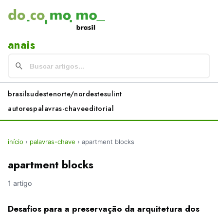
anais
brasil
sudeste
norte/nordeste
sul
int
autores
palavras-chave
editorial
início
›
palavras-chave
›
apartment blocks
apartment blocks
1 artigo
Desafios para a preservação da arquitetura dos