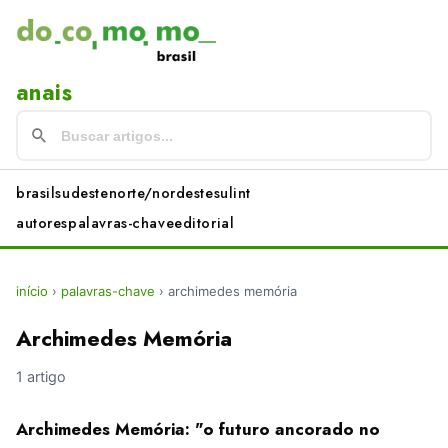
anais
brasil
sudeste
norte/nordeste
sul
int
autores
palavras-chave
editorial
início
›
palavras-chave
›
archimedes memória
Archimedes Memória
1 artigo
Archimedes Memória: "o futuro ancorado no