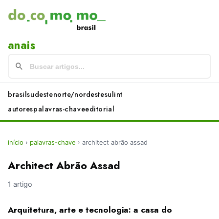
anais
brasil
sudeste
norte/nordeste
sul
int
autores
palavras-chave
editorial
início
›
palavras-chave
›
architect abrão assad
Architect Abrão Assad
1 artigo
Arquitetura, arte e tecnologia: a casa do