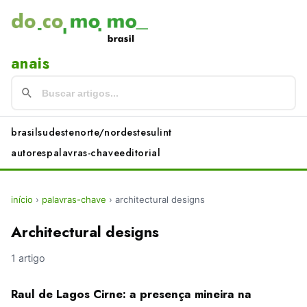
anais
brasil
sudeste
norte/nordeste
sul
int
autores
palavras-chave
editorial
início
›
palavras-chave
›
architectural designs
Architectural designs
1 artigo
Raul de Lagos Cirne: a presença mineira na