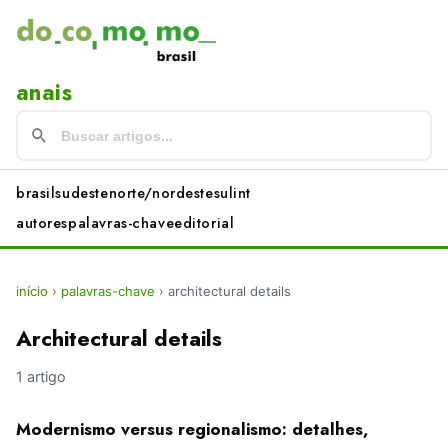
anais
brasil
sudeste
norte/nordeste
sul
int
autores
palavras-chave
editorial
início
›
palavras-chave
›
architectural details
Architectural details
1 artigo
Modernismo versus regionalismo: detalhes,