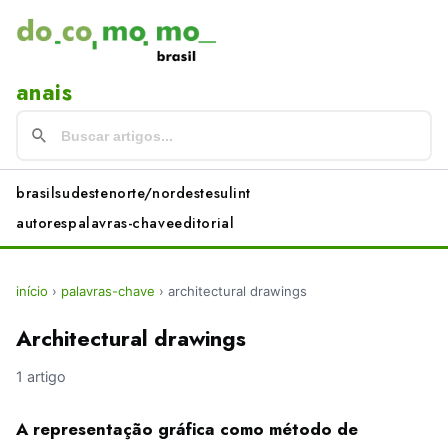
anais
brasil
sudeste
norte/nordeste
sul
int
autores
palavras-chave
editorial
início
›
palavras-chave
›
architectural drawings
Architectural drawings
1 artigo
A representação gráfica como método de