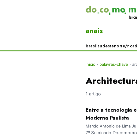
anais
brasil
sudeste
norte/nord
início
›
palavras-chave
›
ar
Architectur
1 artigo
Entre a tecnologia 
Moderna Paulista
Marcio Antonio de Lima Ju
7º Seminário Docomomo 