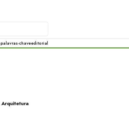
s
palavras-chave
editorial
 Arquitetura