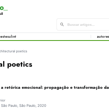
este
sul
int
autore
chitectural poetics
al poetics
e a retórica emocional: propagação e transformação da
nior
São Paulo, São Paulo, 2020