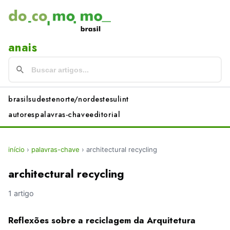
anais
brasil
sudeste
norte/nordeste
sul
int
autores
palavras-chave
editorial
início
›
palavras-chave
›
architectural recycling
architectural recycling
1 artigo
Reflexões sobre a reciclagem da Arquitetura