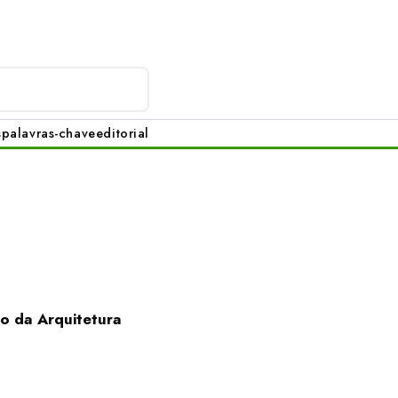
s
palavras-chave
editorial
no da Arquitetura