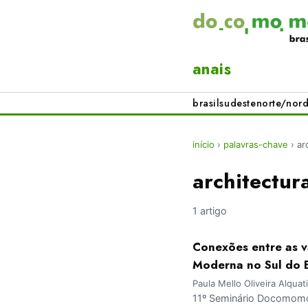
anais
brasil
sudeste
norte/nord
início
›
palavras-chave
›
ar
architectur
1 artigo
Conexões entre as va
Moderna no Sul do B
Paula Mello Oliveira Alqua
11º Seminário Docomomo 