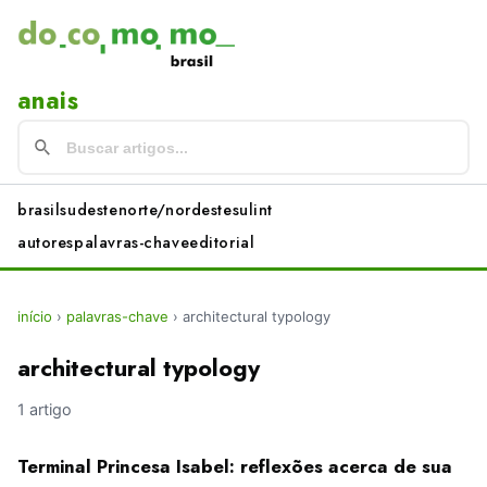
anais
brasil
sudeste
norte/nordeste
sul
int
autores
palavras-chave
editorial
início
›
palavras-chave
›
architectural typology
architectural typology
1 artigo
Terminal Princesa Isabel: reflexões acerca de sua