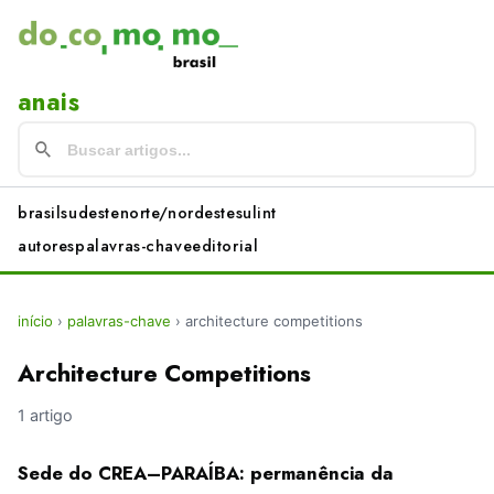
anais
brasil
sudeste
norte/nordeste
sul
int
autores
palavras-chave
editorial
início
›
palavras-chave
›
architecture competitions
Architecture Competitions
1 artigo
Sede do CREA–PARAÍBA: permanência da