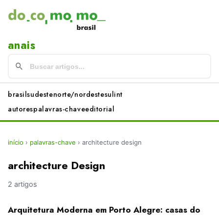
anais
brasil
sudeste
norte/nordeste
sul
int
autores
palavras-chave
editorial
início
›
palavras-chave
›
architecture design
architecture Design
2 artigos
Arquitetura Moderna em Porto Alegre: casas do