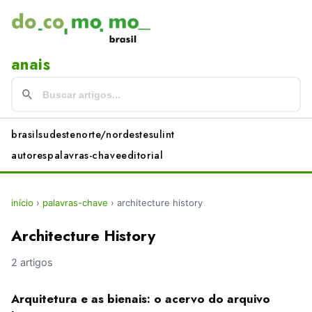
anais
brasil
sudeste
norte/nordeste
sul
int
autores
palavras-chave
editorial
início
›
palavras-chave
›
architecture history
Architecture History
2 artigos
Arquitetura e as bienais: o acervo do arquivo